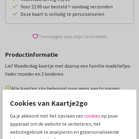
Voor 21:00 uur besteld = vandaag verzonden
Deze kaart is volledig te personaliseren
Toevoegen aan mijn favorieten
Productinformatie
Lief Moederdag kaartje met daarop een familie madeliefjes.
Vader moeder en 2 kinderen.
Alle kaarten zijn helemaal naar wens aan te passen
Cookies van Kaartje2go
Moederdag kaarten
Jelke van Antwerpen 2
Ga je akkoord met het opslaan van
cookies
op jouw
Specificaties bij deze kaart
apparaat om de website te verbeteren, het
websitegebruik te analyseren en gepersonaliseerde
Papiersoort:
Kies uit 6 luxe papiersoorten