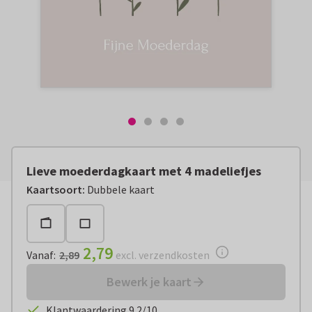
Lieve moederdagkaart met 4 madeliefjes
Vanaf:
€ 2,79
excl. verzendkosten
Kaartsoort
:
Dubbele kaart
2,79
Vanaf
:
2,89
excl. verzendkosten
Bewerk je kaart
Klantwaardering 9.2/10