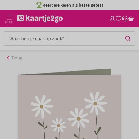
Ga
Meerdere keren als beste getest
naar
de
MENU
inhoud
Terug