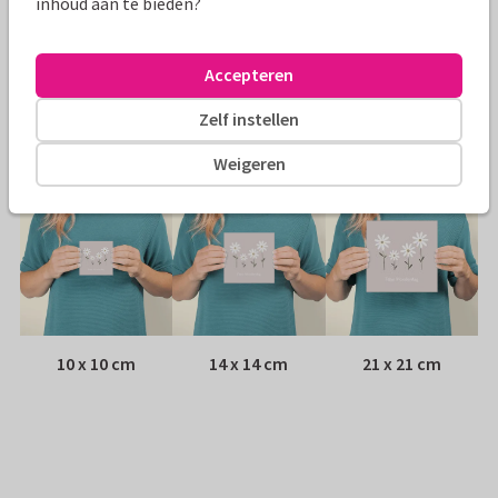
inhoud aan te bieden?
Envelop:
Witte vensterenvelop
Accepteren
Adres:
Achterop de kaart
Zelf instellen
Formaten
Weigeren
10 x 10 cm
14 x 14 cm
21 x 21 cm