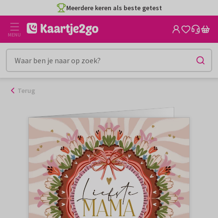
Ga
Meerdere keren als beste getest
naar
de
MENU
inhoud
Terug