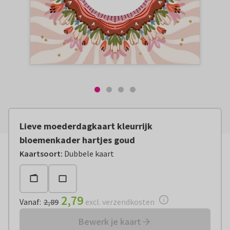
Lieve moederdagkaart kleurrijk
bloemenkader hartjes goud
Vanaf:
€ 2,79
excl. verzendkosten
Kaartsoort
:
Dubbele kaart
2,79
Vanaf
:
2,89
excl. verzendkosten
Bewerk je kaart