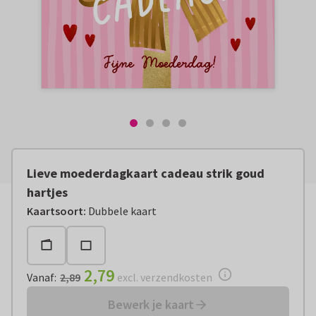
Lieve moederdagkaart cadeau strik goud
hartjes
Vanaf:
€ 2,79
excl. verzendkosten
Kaartsoort
:
Dubbele kaart
2,79
Vanaf
:
2,89
excl. verzendkosten
Bewerk je kaart