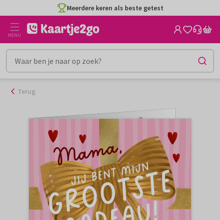
Ga
Meerdere keren als beste getest
naar
de
MENU
inhoud
Terug