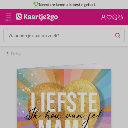
Ga
Meerdere keren als beste getest
naar
de
MENU
inhoud
Terug