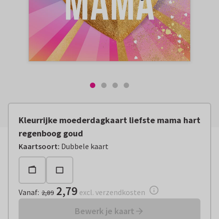
Kleurrijke moederdagkaart liefste mama hart
regenboog goud
Vanaf:
€ 2,79
excl. verzendkosten
Kaartsoort
:
Dubbele kaart
2,79
Vanaf
:
excl. verzendkosten
2,89
Bewerk je kaart