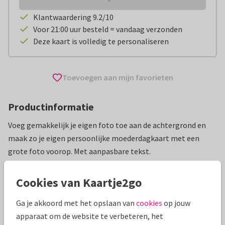
Klantwaardering 9.2/10
Voor 21:00 uur besteld = vandaag verzonden
Deze kaart is volledig te personaliseren
Toevoegen aan mijn favorieten
Productinformatie
Voeg gemakkelijk je eigen foto toe aan de achtergrond en
maak zo je eigen persoonlijke moederdagkaart met een
grote foto voorop. Met aanpasbare tekst.
Alle kaarten zijn helemaal naar wens aan te passen
Cookies van Kaartje2go
Moederdag kaarten
ilse
Ga je akkoord met het opslaan van
cookies
op jouw
apparaat om de website te verbeteren, het