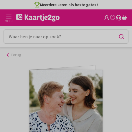
Ga
Meerdere keren als beste getest
naar
de
MENU
inhoud
Terug