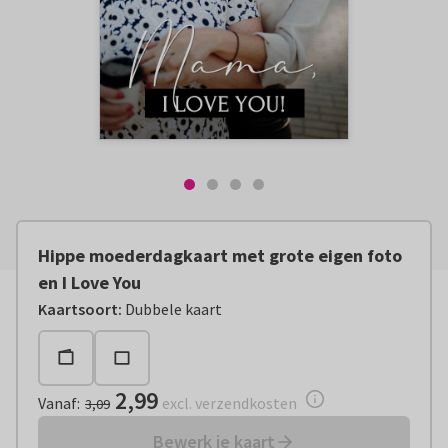
Hippe moederdagkaart met grote eigen foto
en I Love You
Vanaf:
€ 2,99
excl. verzendkosten
Kaartsoort
:
Dubbele kaart
2,99
Vanaf
:
excl. verzendkosten
3,09
Bewerk je kaart