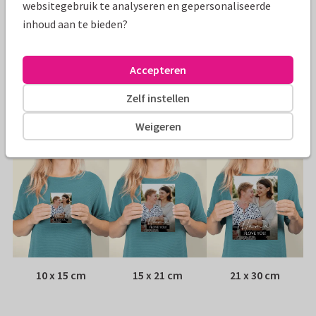
websitegebruik te analyseren en gepersonaliseerde
Specificaties bij deze kaart
inhoud aan te bieden?
Papiersoort:
Kies uit 6 luxe papiersoorten
Accepteren
Envelop:
Witte vensterenvelop
Zelf instellen
Adres:
Achterop de kaart
Weigeren
Formaten
10 x 15 cm
15 x 21 cm
21 x 30 cm