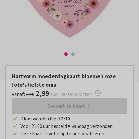
Hartvorm moederdagkaart bloemen roze
foto's liefste oma
2,99
Vanaf:
€ 2,99
excl. verzendkosten
Vanaf
:
excl. verzendkosten
3,19
Bewerk je kaart
Klantwaardering 9.2/10
Voor 21:00 uur besteld = vandaag verzonden
Deze kaart is volledig te personaliseren