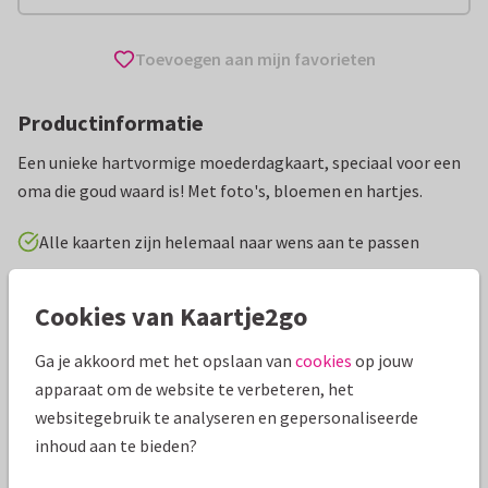
Toevoegen aan mijn favorieten
Productinformatie
Een unieke hartvormige moederdagkaart, speciaal voor een
oma die goud waard is! Met foto's, bloemen en hartjes.
Alle kaarten zijn helemaal naar wens aan te passen
Moederdag kaarten
Paperhugs - by Lidy
Bomma
Cookies van Kaartje2go
Ga je akkoord met het opslaan van
cookies
op jouw
Specificaties bij deze kaart
apparaat om de website te verbeteren, het
Papiersoort:
Kies uit 6 luxe papiersoorten
websitegebruik te analyseren en gepersonaliseerde
inhoud aan te bieden?
Envelop:
Witte vensterenvelop