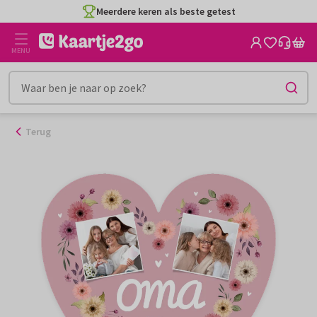
Ga
Meerdere keren als beste getest
naar
de
MENU
inhoud
Terug