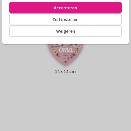
Accepteren
Adres:
Achterop de kaart
Zelf instellen
Formaten
Weigeren
14 x 14 cm