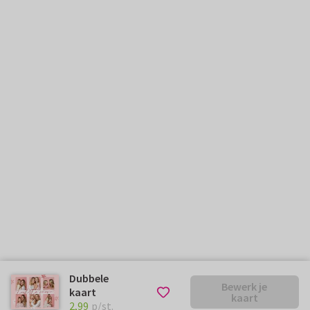
Dubbele
Bewerk je
kaart
kaart
€ 2,99
p/st.
2,99
p/st.