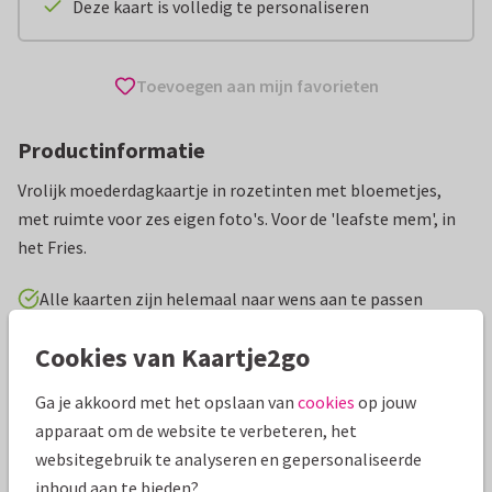
Deze kaart is volledig te personaliseren
Toevoegen aan mijn favorieten
Productinformatie
Vrolijk moederdagkaartje in rozetinten met bloemetjes,
met ruimte voor zes eigen foto's. Voor de 'leafste mem', in
het Fries.
Alle kaarten zijn helemaal naar wens aan te passen
Cookies van Kaartje2go
Moederdag kaarten
Tirza
Ga je akkoord met het opslaan van
cookies
op jouw
Specificaties bij deze kaart
apparaat om de website te verbeteren, het
websitegebruik te analyseren en gepersonaliseerde
Papiersoort:
Kies uit 6 luxe papiersoorten
inhoud aan te bieden?