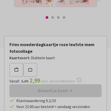
Fries moederdagkaartje roze leafste mem
fotocollage
Vanaf:
€ 2,99
excl. verzendkosten
Kaartsoort
:
Dubbele kaart
2,99
Vanaf
:
3,09
excl. verzendkosten
Bewerk je kaart
Klantwaardering 9.2/10
Voor 21:00 uur besteld = vandaag verzonden