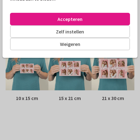
Envelop:
Witte vensterenvelop
Accepteren
Adres:
Achterop de kaart
Zelf instellen
Formaten
Weigeren
10 x 15 cm
15 x 21 cm
21 x 30 cm