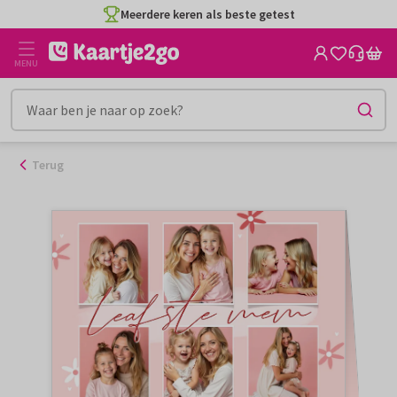
Ga
Meerdere keren als beste getest
naar
de
MENU
inhoud
Terug