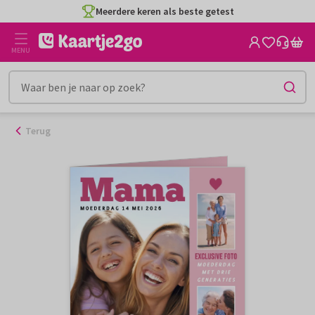
Ga
Meerdere keren als beste getest
naar
de
MENU
inhoud
Terug