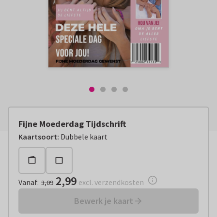
Fijne Moederdag Tijdschrift
Vanaf:
€ 2,99
excl. verzendkosten
Kaartsoort
:
Dubbele kaart
2,99
Vanaf
:
excl. verzendkosten
3,09
Bewerk je kaart