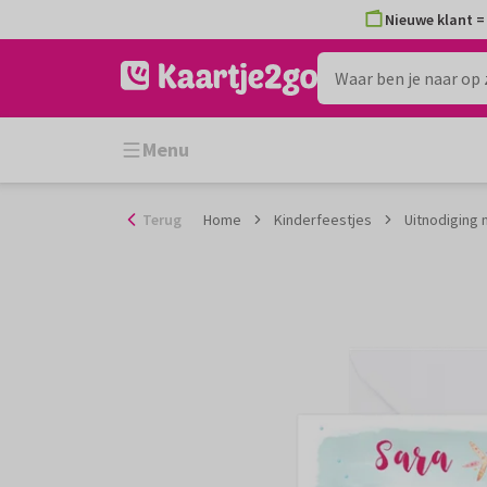
Ga
Nieuwe klant = 
naar
de
inhoud
Menu
Terug
Home
Kinderfeestjes
Uitnodiging