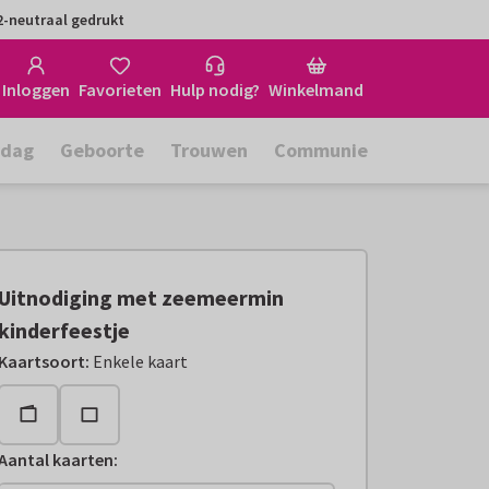
-neutraal gedrukt
Inloggen
Favorieten
Hulp nodig?
Winkelmand
rdag
Geboorte
Trouwen
Communie
Uitnodiging met zeemeermin
kinderfeestje
Kaartsoort
:
Enkele kaart
Aantal kaarten
: