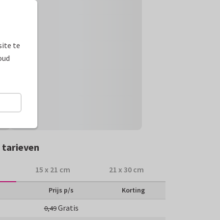
ite te
oud
 tarieven
15 x 21 cm
21 x 30 cm
Prijs p/s
Korting
Gratis
0,49