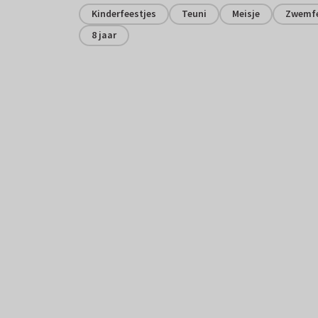
Kinderfeestjes
Teuni
Meisje
Zwemfe
8 jaar