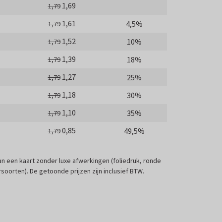
1,69
1,79
1,61
4,5%
1,79
1,52
10%
1,79
1,39
18%
1,79
1,27
25%
1,79
1,18
30%
1,79
1,10
35%
1,79
0,85
49,5%
1,79
 van een kaart zonder luxe afwerkingen (foliedruk, ronde
soorten). De getoonde prijzen zijn inclusief BTW.