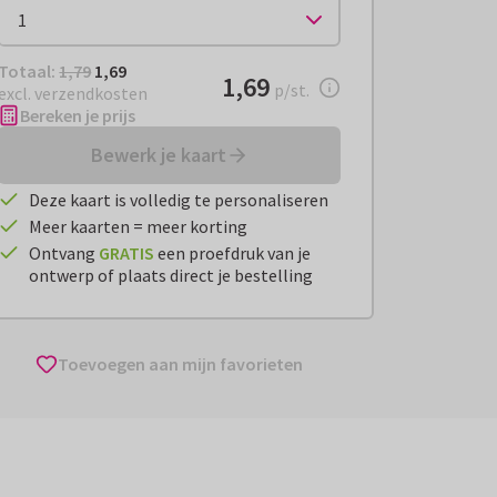
Totaal:
€ 1,69
Totaal:
1,79
1,69
€ 1,69
1,69
per stuk
p/st.
excl. verzendkosten
Bereken je prijs
Bewerk je kaart
Deze kaart is volledig te personaliseren
Meer kaarten = meer korting
Ontvang
GRATIS
een proefdruk van je
ontwerp of plaats direct je bestelling
Toevoegen aan mijn favorieten