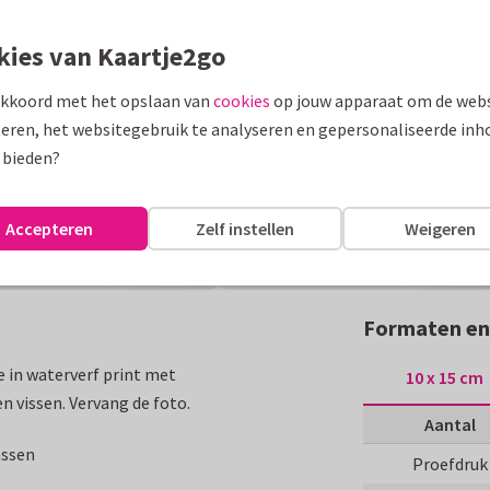
kies van Kaartje2go
akkoord met het opslaan van
cookies
op jouw apparaat om de webs
eren, het websitegebruik te analyseren en gepersonaliseerde inh
 bieden?
Accepteren
Zelf instellen
Weigeren
Formaten en
e in waterverf print met
10 x 15 cm
 vissen. Vervang de foto.
Aantal
assen
Proefdruk