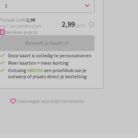
Totaal:
€ 2,99
Totaal:
3,09
2,99
€ 2,99
2,99
per stuk
p/st.
excl. verzendkosten
Bereken je prijs
Bewerk je kaart
Deze kaart is volledig te personaliseren
Meer kaarten = meer korting
Ontvang
GRATIS
een proefdruk van je
ontwerp of plaats direct je bestelling
Toevoegen aan mijn favorieten