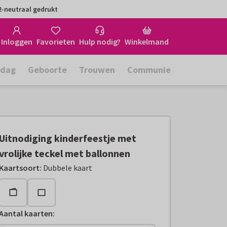
-neutraal gedrukt
Inloggen
Favorieten
Hulp nodig?
Winkelmand
rdag
Geboorte
Trouwen
Communie
Uitnodiging kinderfeestje met
vrolijke teckel met ballonnen
Kaartsoort
:
Dubbele kaart
Aantal kaarten
: