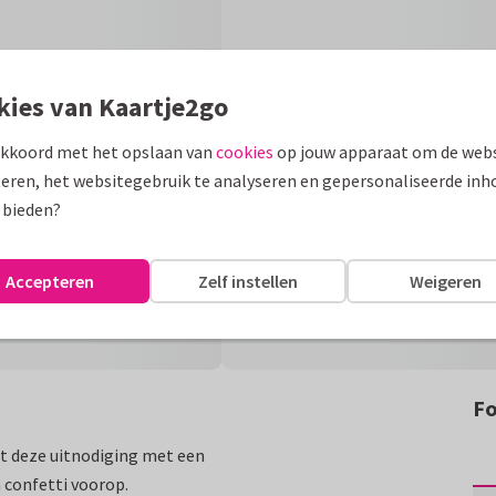
kies van Kaartje2go
akkoord met het opslaan van
cookies
op jouw apparaat om de webs
eren, het websitegebruik te analyseren en gepersonaliseerde inh
 bieden?
Accepteren
Zelf instellen
Weigeren
Fo
et deze uitnodiging met een
n confetti voorop.