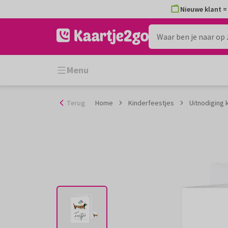
Ga
Nieuwe klant = 
naar
de
inhoud
Menu
Terug
Home
Kinderfeestjes
Uitnodiging 