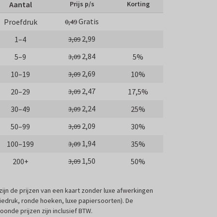
Aantal
Prijs p/s
Korting
Gratis
Proefdruk
0,49
2,99
1–4
3,09
2,84
5–9
5%
3,09
2,69
10–19
10%
3,09
2,47
20–29
17,5%
3,09
2,24
30–49
25%
3,09
2,09
50–99
30%
3,09
1,94
100–199
35%
3,09
1,50
200+
50%
3,09
 zijn de prijzen van een kaart zonder luxe afwerkingen
liedruk, ronde hoeken, luxe papiersoorten). De
oonde prijzen zijn inclusief BTW.