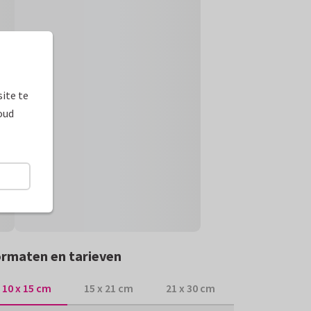
ite te
oud
rmaten en tarieven
10 x 15 cm
15 x 21 cm
21 x 30 cm