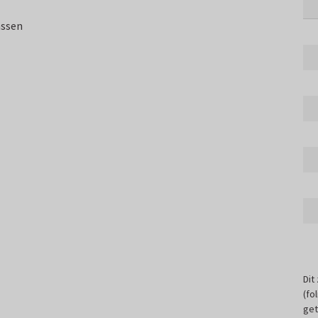
assen
Dit
(fo
get