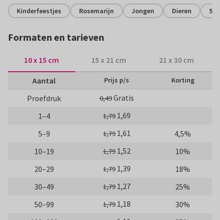
Kinderfeestjes
Rosemarijn
Jongen
Dieren
5 j
Formaten en tarieven
10 x 15 cm
15 x 21 cm
21 x 30 cm
Aantal
Prijs p/s
Korting
Gratis
Proefdruk
0,49
1,69
1–4
1,79
1,61
5–9
4,5%
1,79
1,52
10–19
10%
1,79
1,39
20–29
18%
1,79
1,27
30–49
25%
1,79
1,18
50–99
30%
1,79