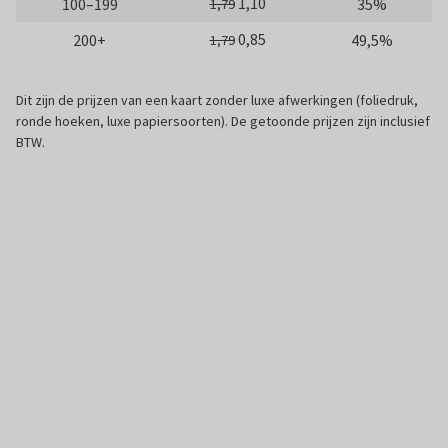
1,10
100–199
35%
1,79
0,85
200+
49,5%
1,79
Dit zijn de prijzen van een kaart zonder luxe afwerkingen (foliedruk,
ronde hoeken, luxe papiersoorten). De getoonde prijzen zijn inclusief
BTW.