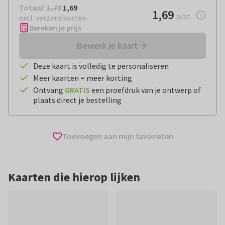
Totaal:
€ 1,69
Totaal:
1,79
1,69
€ 1,69
1,69
per stuk
p/st.
excl. verzendkosten
Bereken je prijs
Bewerk je kaart
Deze kaart is volledig te personaliseren
Meer kaarten = meer korting
Ontvang
GRATIS
een proefdruk van je ontwerp of
plaats direct je bestelling
Toevoegen aan mijn favorieten
Kaarten die hierop lijken