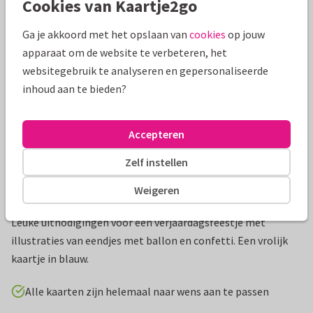
Cookies van Kaartje2go
Mooie extra's bij je kaart
Ga je akkoord met het opslaan van
cookies
op jouw
apparaat om de website te verbeteren, het
websitegebruik te analyseren en gepersonaliseerde
inhoud aan te bieden?
Accepteren
Zelf instellen
Weigeren
Productinformatie
Leuke uitnodigingen voor een verjaardagsfeestje met
illustraties van eendjes met ballon en confetti. Een vrolijk
kaartje in blauw.
Alle kaarten zijn helemaal naar wens aan te passen