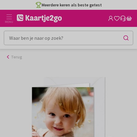
Ga
Meerdere keren als beste getest
naar
de
MENU
inhoud
Terug