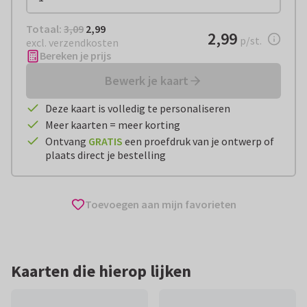
Totaal:
€ 2,99
Totaal:
3,09
2,99
€ 2,99
2,99
per stuk
p/st.
excl. verzendkosten
Bereken je prijs
Bewerk je kaart
Deze kaart is volledig te personaliseren
Meer kaarten = meer korting
Ontvang
GRATIS
een proefdruk van je ontwerp of
plaats direct je bestelling
Toevoegen aan mijn favorieten
Kaarten die hierop lijken