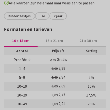
Alle kaarten zijn helemaal naar wens aan te passen
Kinderfeestjes
ilse
2 jaar
Formaten en tarieven
10 x 15 cm
15 x 21 cm
21 x 30 cm
Aantal
Prijs p/s
Korting
Gratis
Proefdruk
0,49
2,99
1–4
3,09
2,84
5–9
5%
3,09
2,69
10–19
10%
3,09
2,47
20–29
17,5%
3,09
2,24
30–49
25%
3,09