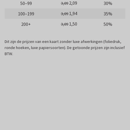
2,09
50–99
30%
3,09
1,94
100–199
35%
3,09
1,50
200+
50%
3,09
Dit zijn de prijzen van een kaart zonder luxe afwerkingen (foliedruk,
ronde hoeken, luxe papiersoorten). De getoonde prijzen zijn inclusief
BTW.