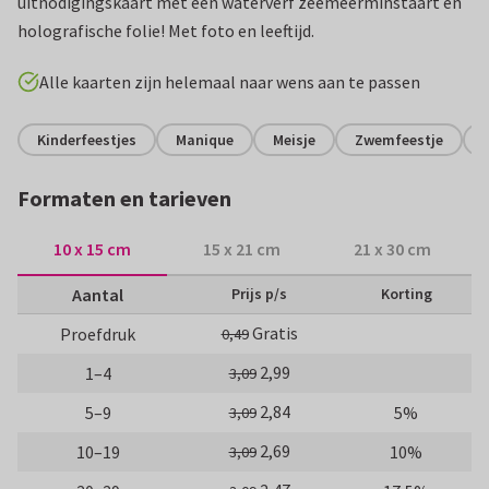
uitnodigingskaart met een waterverf zeemeerminstaart en
holografische folie! Met foto en leeftijd.
Alle kaarten zijn helemaal naar wens aan te passen
Kinderfeestjes
Manique
Meisje
Zwemfeestje
Formaten en tarieven
10 x 15 cm
15 x 21 cm
21 x 30 cm
Aantal
Prijs p/s
Korting
Gratis
Proefdruk
0,49
2,99
1–4
3,09
2,84
5–9
5%
3,09
2,69
10–19
10%
3,09