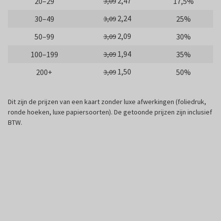
2,47
20–29
17,5%
3,09
2,24
30–49
25%
3,09
2,09
50–99
30%
3,09
1,94
100–199
35%
3,09
1,50
200+
50%
3,09
Dit zijn de prijzen van een kaart zonder luxe afwerkingen (foliedruk,
ronde hoeken, luxe papiersoorten). De getoonde prijzen zijn inclusief
BTW.