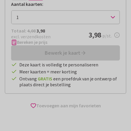
Aantal kaarten
:
Totaal:
€ 3,98
Totaal:
4,08
3,98
€ 3,98
3,98
per stuk
p/st.
excl. verzendkosten
Bereken je prijs
Bewerk je kaart
Deze kaart is volledig te personaliseren
Meer kaarten = meer korting
Ontvang
GRATIS
een proefdruk van je ontwerp of
plaats direct je bestelling
Toevoegen aan mijn favorieten