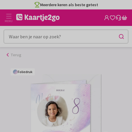
Ga
Meerdere keren als beste getest
naar
de
MENU
inhoud
Terug
Foliedruk
Foliedruk
Foliedruk
Foliedruk
Foliedruk