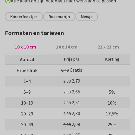
Alle kaarten zijn helemaal naar wens aan te passen
Kinderfeestjes
Rosemarijn
Meisje
Formaten en tarieven
10 x 10 cm
14 x 14 cm
21 x 21 cm
Aantal
Prijs p/s
Korting
Gratis
Proefdruk
0,49
2,79
1–4
2,89
2,65
5–9
5%
2,89
2,51
10–19
10%
2,89
2,30
20–29
17,5%
2,89
2,09
30–49
25%
2,89