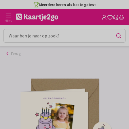
Ga
Meerdere keren als beste getest
naar
de
MENU
inhoud
Terug