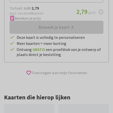
Totaal:
€ 2,79
Totaal:
2,89
2,79
€ 2,79
2,79
per stuk
p/st.
excl. verzendkosten
Bereken je prijs
Bewerk je kaart
Deze kaart is volledig te personaliseren
Meer kaarten = meer korting
Ontvang
GRATIS
een proefdruk van je ontwerp of
plaats direct je bestelling
Toevoegen aan mijn favorieten
Kaarten die hierop lijken