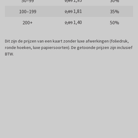
1,95
50–99
30%
2,89
1,81
100–199
35%
2,89
1,40
200+
50%
2,89
Dit zijn de prijzen van een kaart zonder luxe afwerkingen (foliedruk,
ronde hoeken, luxe papiersoorten). De getoonde prijzen zijn inclusief
BTW.