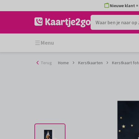
Ga
Nieuwe klant = 
naar
de
inhoud
Menu
Terug
Home
Kerstkaarten
Kerstkaart fot