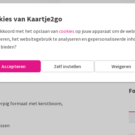
kies van Kaartje2go
akkoord met het opslaan van
cookies
op jouw apparaat om de webs
eren, het websitegebruik te analyseren en gepersonaliseerde inh
 bieden?
Accepteren
Zelf instellen
Weigeren
Fo
gwerpig formaat met kerstboom,
assen