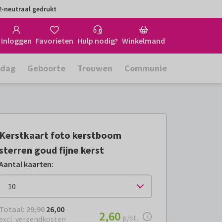
-neutraal gedrukt
Inloggen
Favorieten
Hulp nodig?
Winkelmand
rdag
Geboorte
Trouwen
Communie
Kerstkaart foto kerstboom
sterren goud fijne kerst
Aantal kaarten
:
Totaal:
€ 26,00
Totaal:
29,90
26,00
€ 2,60
2,60
per stuk
p/st.
excl. verzendkosten