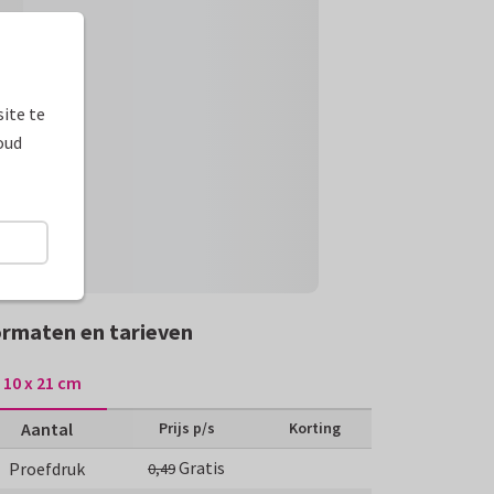
ite te
oud
rmaten en tarieven
10 x 21 cm
Aantal
Prijs p/s
Korting
Gratis
Proefdruk
0,49