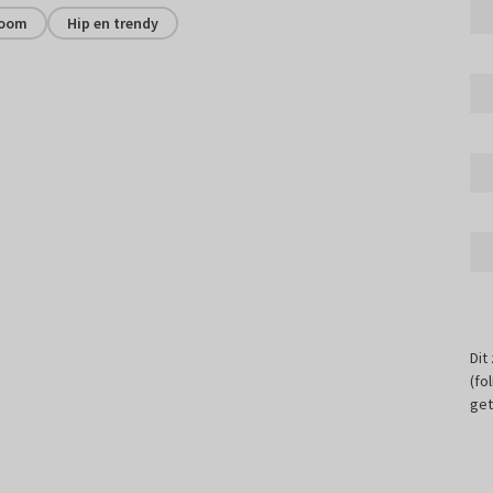
boom
Hip en trendy
Dit
(fo
get