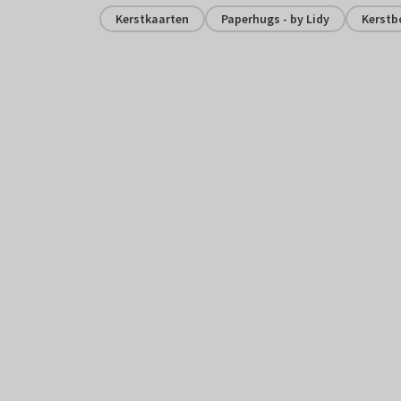
Kerstkaarten
Paperhugs - by Lidy
Kerst