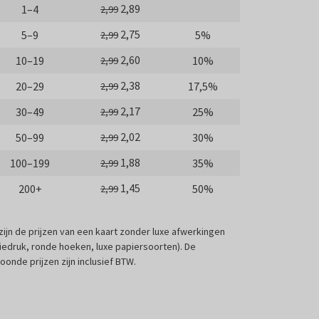
2,89
1–4
2,99
2,75
5–9
5%
2,99
2,60
10–19
10%
2,99
2,38
20–29
17,5%
2,99
2,17
30–49
25%
2,99
2,02
50–99
30%
2,99
1,88
100–199
35%
2,99
1,45
200+
50%
2,99
 zijn de prijzen van een kaart zonder luxe afwerkingen
liedruk, ronde hoeken, luxe papiersoorten). De
oonde prijzen zijn inclusief BTW.