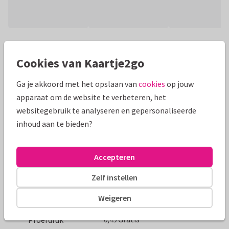
Productinformatie
Cookies van Kaartje2go
Liggende dubbele kaart met een effen rood vlak om
helemaal zelf in te vullen met foto's en / of tekst.
Ga je akkoord met het opslaan van
cookies
op jouw
apparaat om de website te verbeteren, het
Alle kaarten zijn helemaal naar wens aan te passen
websitegebruik te analyseren en gepersonaliseerde
inhoud aan te bieden?
Kaart maken
Redactie Kaartje2go
Formaten en tarieven
Accepteren
Zelf instellen
10 x 15 cm
15 x 21 cm
21 x 30 cm
Weigeren
Aantal
Prijs p/s
Korting
Gratis
Proefdruk
0,49