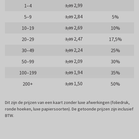
2,99
1–4
3,09
2,84
5–9
5%
3,09
2,69
10–19
10%
3,09
2,47
20–29
17,5%
3,09
2,24
30–49
25%
3,09
2,09
50–99
30%
3,09
1,94
100–199
35%
3,09
1,50
200+
50%
3,09
Dit zijn de prijzen van een kaart zonder luxe afwerkingen (foliedruk,
ronde hoeken, luxe papiersoorten). De getoonde prijzen zijn inclusief
BTW.