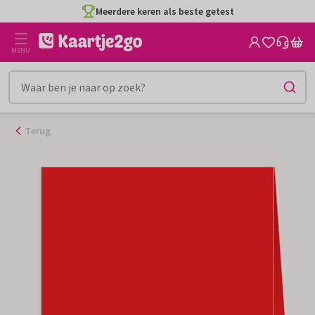
Ga
Meerdere keren als beste getest
naar
de
MENU
inhoud
Terug