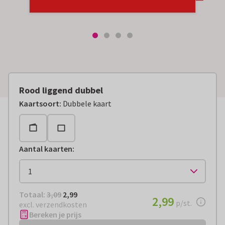
Rood liggend dubbel
Kaartsoort
:
Dubbele kaart
Aantal kaarten
:
Totaal:
€ 2,99
Totaal:
3,09
2,99
€ 2,99
2,99
per stuk
p/st.
excl. verzendkosten
Bereken je prijs