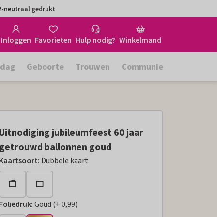
-neutraal gedrukt
Inloggen
Favorieten
Hulp nodig?
Winkelmand
rdag
Geboorte
Trouwen
Communie
Uitnodiging jubileumfeest 60 jaar
getrouwd ballonnen goud
Kaartsoort
:
Dubbele kaart
Foliedruk
:
Goud
(
+
0,99
)
+
€ 0,99