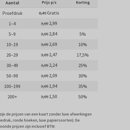
Aantal
Prijs p/s
Korting
Gratis
Proefdruk
0,49
2,99
1–4
3,09
2,84
5–9
5%
3,09
2,69
10–19
10%
3,09
2,47
20–29
17,5%
3,09
2,24
30–49
25%
3,09
2,09
50–99
30%
3,09
1,94
100–199
35%
3,09
1,50
200+
50%
3,09
 zijn de prijzen van een kaart zonder luxe afwerkingen
liedruk, ronde hoeken, luxe papiersoorten). De
oonde prijzen zijn inclusief BTW.