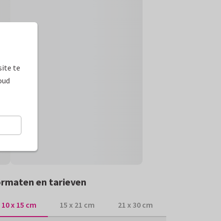
ite te
oud
rmaten en tarieven
10 x 15 cm
15 x 21 cm
21 x 30 cm