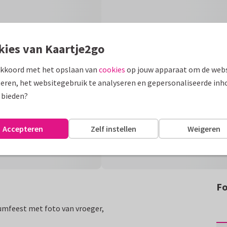
kies van Kaartje2go
akkoord met het opslaan van
cookies
op jouw apparaat om de webs
eren, het websitegebruik te analyseren en gepersonaliseerde inh
 bieden?
Accepteren
Zelf instellen
Weigeren
Fo
eumfeest met foto van vroeger,