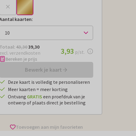
Aantal kaarten
:
Totaal:
€ 39,30
Totaal:
43,30
39,30
€ 3,93
3,93
per stuk
p/st.
excl. verzendkosten
Bereken je prijs
Bewerk je kaart
Deze kaart is volledig te personaliseren
Meer kaarten = meer korting
Ontvang
GRATIS
een proefdruk van je
ontwerp of plaats direct je bestelling
Toevoegen aan mijn favorieten