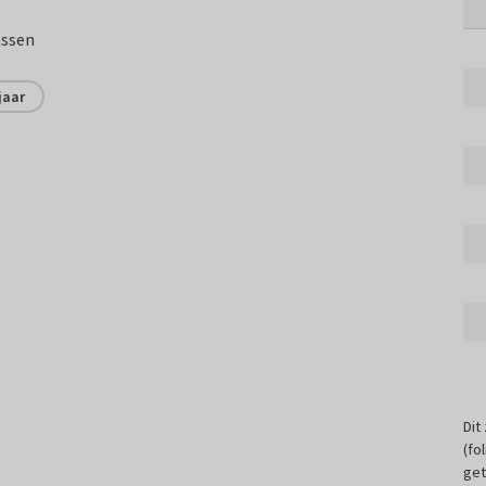
assen
jaar
Dit
(fo
get