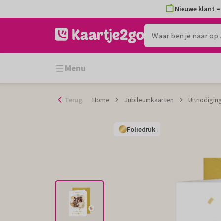
Ga
Nieuwe klant = 
naar
de
inhoud
Menu
Terug
Home
Jubileumkaarten
Uitnodigin
Foliedruk
Foliedruk
Foliedruk
Foliedruk
Foliedruk