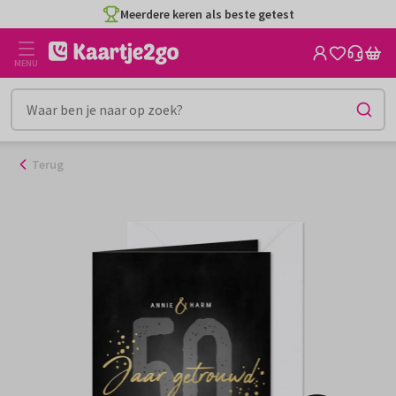
Ga
Meerdere keren als beste getest
naar
de
MENU
inhoud
Terug