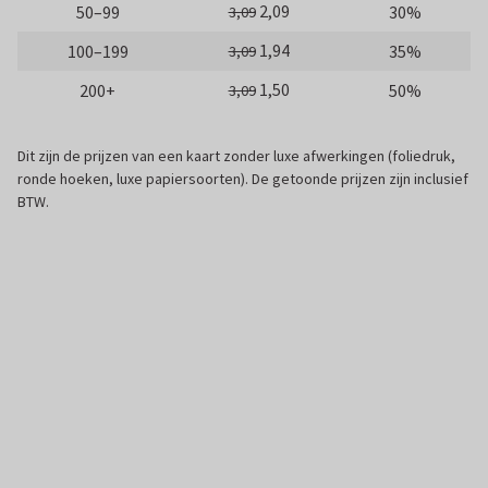
2,09
50–99
30%
3,09
1,94
100–199
35%
3,09
1,50
200+
50%
3,09
Dit zijn de prijzen van een kaart zonder luxe afwerkingen (foliedruk,
ronde hoeken, luxe papiersoorten). De getoonde prijzen zijn inclusief
BTW.