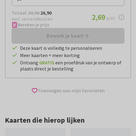
Totaal:
€ 26,90
Totaal:
30,90
26,90
€ 2,69
2,69
per stuk
p/st.
excl. verzendkosten
Bereken je prijs
Bewerk je kaart
Deze kaart is volledig te personaliseren
Meer kaarten = meer korting
Ontvang
GRATIS
een proefdruk van je ontwerp of
plaats direct je bestelling
Toevoegen aan mijn favorieten
Kaarten die hierop lijken