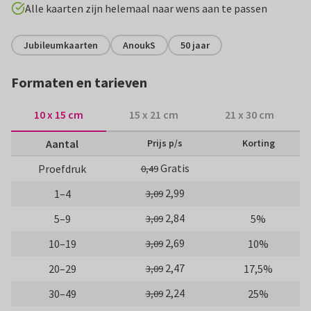
Alle kaarten zijn helemaal naar wens aan te passen
Jubileumkaarten
AnoukS
50 jaar
Formaten en tarieven
10 x 15 cm
15 x 21 cm
21 x 30 cm
Aantal
Prijs p/s
Korting
Gratis
Proefdruk
0,49
2,99
1–4
3,09
2,84
5–9
5%
3,09
2,69
10–19
10%
3,09
2,47
20–29
17,5%
3,09
2,24
30–49
25%
3,09