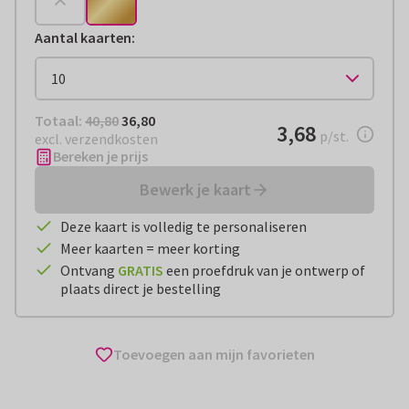
Aantal kaarten
:
Totaal:
€ 36,80
Totaal:
40,80
36,80
€ 3,68
3,68
per stuk
p/st.
excl. verzendkosten
Bereken je prijs
Bewerk je kaart
Deze kaart is volledig te personaliseren
Meer kaarten = meer korting
Ontvang
GRATIS
een proefdruk van je ontwerp of
plaats direct je bestelling
Toevoegen aan mijn favorieten