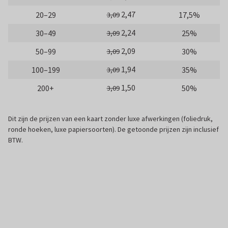
2,47
20–29
17,5%
3,09
2,24
30–49
25%
3,09
2,09
50–99
30%
3,09
1,94
100–199
35%
3,09
1,50
200+
50%
3,09
Dit zijn de prijzen van een kaart zonder luxe afwerkingen (foliedruk,
ronde hoeken, luxe papiersoorten). De getoonde prijzen zijn inclusief
BTW.