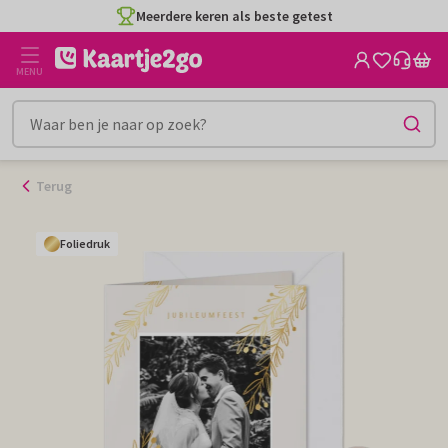
Ga
Meerdere keren als beste getest
naar
de
MENU
inhoud
Terug
Foliedruk
Foliedruk
Foliedruk
Foliedruk
Foliedruk