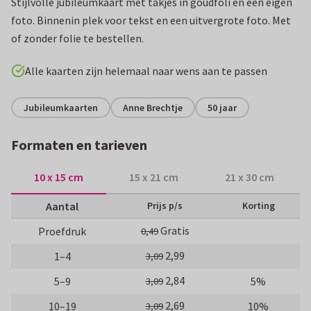
Stijlvolle jubileumkaart met takjes in goudfoli en een eigen
foto. Binnenin plek voor tekst en een uitvergrote foto. Met
of zonder folie te bestellen.
Alle kaarten zijn helemaal naar wens aan te passen
Jubileumkaarten
Anne Brechtje
50 jaar
Formaten en tarieven
10 x 15 cm
15 x 21 cm
21 x 30 cm
Aantal
Prijs p/s
Korting
Gratis
Proefdruk
0,49
2,99
1–4
3,09
2,84
5–9
5%
3,09
2,69
10–19
10%
3,09