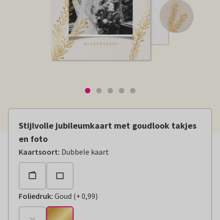
Stijlvolle jubileumkaart met goudlook takjes
en foto
Kaartsoort
:
Dubbele kaart
Foliedruk
:
Goud
(
+
0,99
)
+
€ 0,99