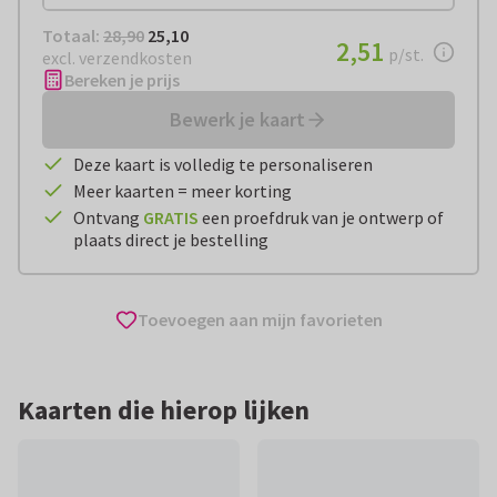
Totaal:
€ 25,10
Totaal:
28,90
25,10
€ 2,51
2,51
per stuk
p/st.
excl. verzendkosten
Bereken je prijs
Bewerk je kaart
Deze kaart is volledig te personaliseren
Meer kaarten = meer korting
Ontvang
GRATIS
een proefdruk van je ontwerp of
plaats direct je bestelling
Toevoegen aan mijn favorieten
Kaarten die hierop lijken