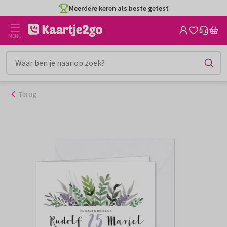
Ga
Meerdere keren als beste getest
naar
de
MENU
inhoud
Terug