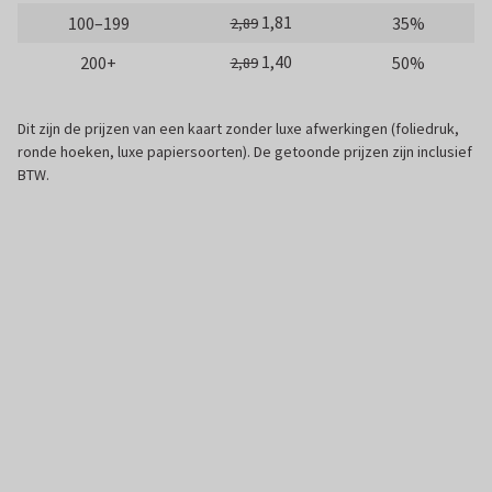
1,81
100–199
35%
2,89
1,40
200+
50%
2,89
Dit zijn de prijzen van een kaart zonder luxe afwerkingen (foliedruk,
ronde hoeken, luxe papiersoorten). De getoonde prijzen zijn inclusief
BTW.