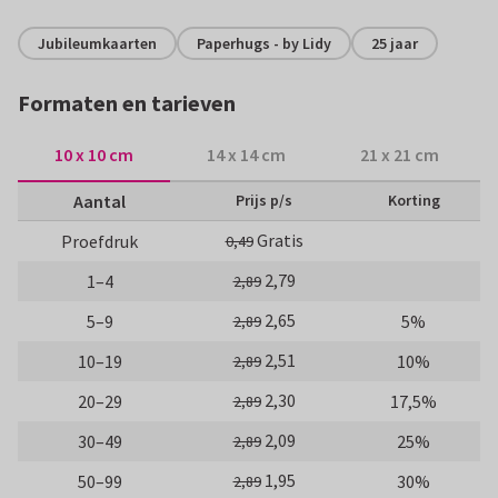
Jubileumkaarten
Paperhugs - by Lidy
25 jaar
Formaten en tarieven
10 x 10 cm
14 x 14 cm
21 x 21 cm
Aantal
Prijs p/s
Korting
Gratis
Proefdruk
0,49
2,79
1–4
2,89
2,65
5–9
5%
2,89
2,51
10–19
10%
2,89
2,30
20–29
17,5%
2,89
2,09
30–49
25%
2,89
1,95
50–99
30%
2,89