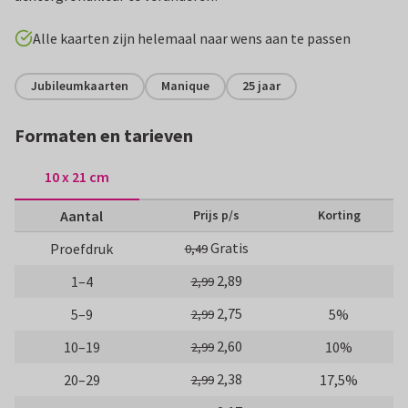
Alle kaarten zijn helemaal naar wens aan te passen
Jubileumkaarten
Manique
25 jaar
Formaten en tarieven
10 x 21 cm
Aantal
Prijs p/s
Korting
Gratis
Proefdruk
0,49
2,89
1–4
2,99
2,75
5–9
5%
2,99
2,60
10–19
10%
2,99
2,38
20–29
17,5%
2,99