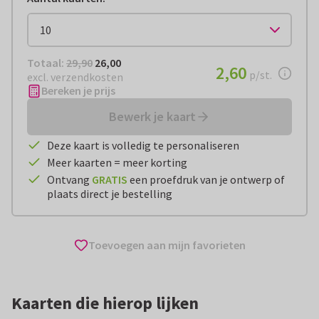
Totaal:
€ 26,00
Totaal:
29,90
26,00
€ 2,60
2,60
per stuk
p/st.
excl. verzendkosten
Bereken je prijs
Bewerk je kaart
Deze kaart is volledig te personaliseren
Meer kaarten = meer korting
Ontvang
GRATIS
een proefdruk van je ontwerp of
plaats direct je bestelling
Toevoegen aan mijn favorieten
Kaarten die hierop lijken