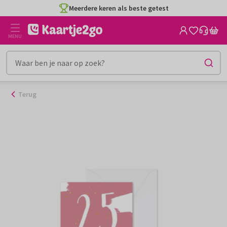
Ga
Meerdere keren als beste getest
naar
de
MENU
inhoud
Terug