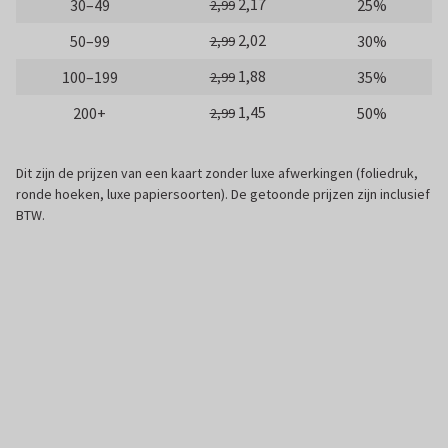
2,17
30–49
25%
2,99
2,02
50–99
30%
2,99
1,88
100–199
35%
2,99
1,45
200+
50%
2,99
Dit zijn de prijzen van een kaart zonder luxe afwerkingen (foliedruk,
ronde hoeken, luxe papiersoorten). De getoonde prijzen zijn inclusief
BTW.