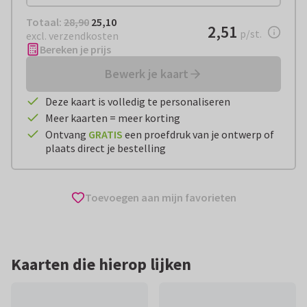
Totaal:
€ 25,10
Totaal:
28,90
25,10
€ 2,51
2,51
per stuk
p/st.
excl. verzendkosten
Bereken je prijs
Bewerk je kaart
Deze kaart is volledig te personaliseren
Meer kaarten = meer korting
Ontvang
GRATIS
een proefdruk van je ontwerp of
plaats direct je bestelling
Toevoegen aan mijn favorieten
Kaarten die hierop lijken