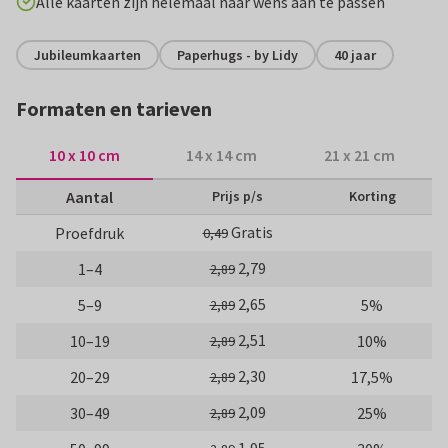
Alle kaarten zijn helemaal naar wens aan te passen
Jubileumkaarten
Paperhugs - by Lidy
40 jaar
Formaten en tarieven
10 x 10 cm
14 x 14 cm
21 x 21 cm
Aantal
Prijs p/s
Korting
Gratis
Proefdruk
0,49
2,79
1–4
2,89
2,65
5–9
5%
2,89
2,51
10–19
10%
2,89
2,30
20–29
17,5%
2,89
2,09
30–49
25%
2,89