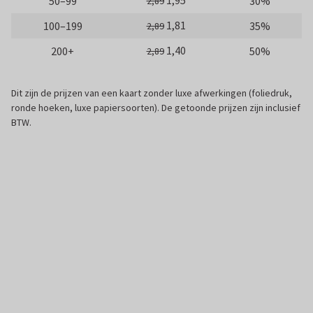
1,95
50–99
30%
2,89
1,81
100–199
35%
2,89
1,40
200+
50%
2,89
Dit zijn de prijzen van een kaart zonder luxe afwerkingen (foliedruk,
ronde hoeken, luxe papiersoorten). De getoonde prijzen zijn inclusief
BTW.