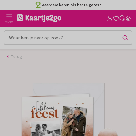
Ga
Meerdere keren als beste getest
naar
de
MENU
inhoud
Terug