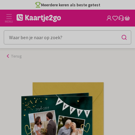
Ga
Meerdere keren als beste getest
naar
de
MENU
inhoud
Terug