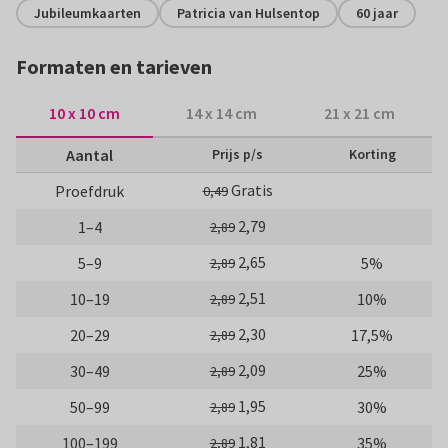
Jubileumkaarten
Patricia van Hulsentop
60 jaar
Formaten en tarieven
10 x 10 cm
14 x 14 cm
21 x 21 cm
Aantal
Prijs p/s
Korting
Gratis
Proefdruk
0,49
2,79
1–4
2,89
2,65
5–9
5%
2,89
2,51
10–19
10%
2,89
2,30
20–29
17,5%
2,89
2,09
30–49
25%
2,89
1,95
50–99
30%
2,89
1,81
100–199
35%
2,89