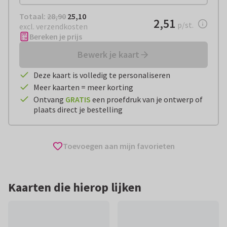
Totaal:
€ 25,10
Totaal:
28,90
25,10
€ 2,51
2,51
per stuk
p/st.
excl. verzendkosten
Bereken je prijs
Bewerk je kaart
Deze kaart is volledig te personaliseren
Meer kaarten = meer korting
Ontvang
GRATIS
een proefdruk van je ontwerp of
plaats direct je bestelling
Toevoegen aan mijn favorieten
Kaarten die hierop lijken