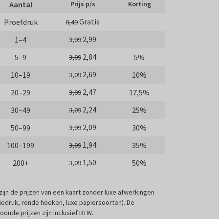
Aantal
Prijs p/s
Korting
Gratis
Proefdruk
0,49
2,99
1–4
3,09
2,84
5–9
5%
3,09
2,69
10–19
10%
3,09
2,47
20–29
17,5%
3,09
2,24
30–49
25%
3,09
2,09
50–99
30%
3,09
1,94
100–199
35%
3,09
1,50
200+
50%
3,09
 zijn de prijzen van een kaart zonder luxe afwerkingen
liedruk, ronde hoeken, luxe papiersoorten). De
oonde prijzen zijn inclusief BTW.