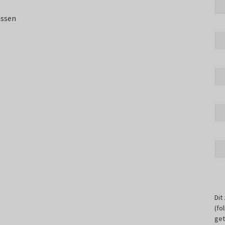
assen
Dit
(fo
get