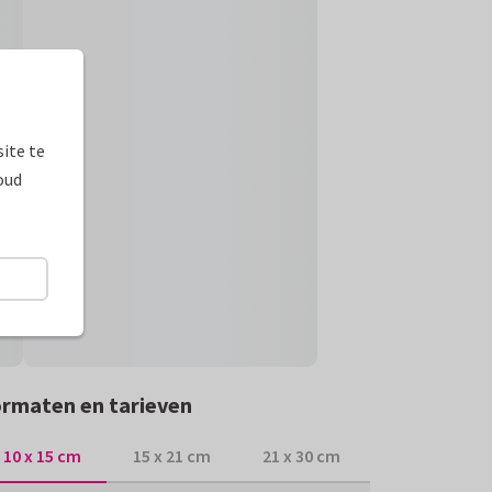
ite te
oud
rmaten en tarieven
10 x 15 cm
15 x 21 cm
21 x 30 cm