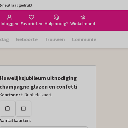
-neutraal gedrukt
Inloggen
Favorieten
Hulp nodig?
Winkelmand
rdag
Geboorte
Trouwen
Communie
Huwelijksjubileum uitnodiging
champagne glazen en confetti
Kaartsoort
:
Dubbele kaart
Aantal kaarten
: