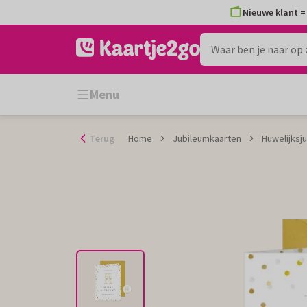
Ga
Nieuwe klant = 
naar
de
inhoud
Menu
Terug
Home
Jubileumkaarten
Huwelijksj