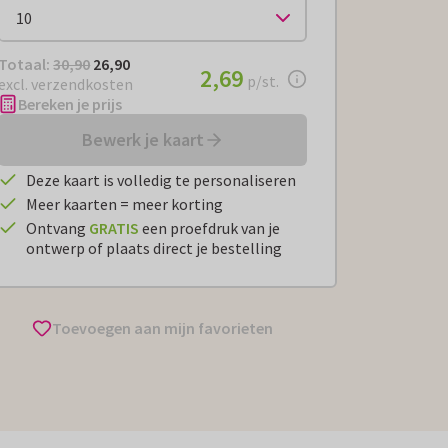
Totaal:
€ 26,90
Totaal:
30,90
26,90
€ 2,69
2,69
per stuk
p/st.
excl. verzendkosten
Bereken je prijs
Bewerk je kaart
Deze kaart is volledig te personaliseren
Meer kaarten = meer korting
Ontvang
GRATIS
een proefdruk van je
ontwerp of plaats direct je bestelling
Toevoegen aan mijn favorieten