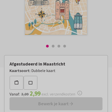
Afgestudeerd in Maastricht
Vanaf:
€ 2,99
excl. verzendkosten
Kaartsoort
:
Dubbele kaart
2,99
Vanaf
:
3,09
excl. verzendkosten
Bewerk je kaart