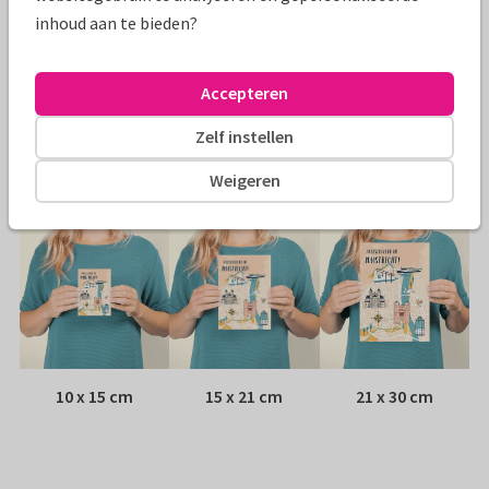
inhoud aan te bieden?
Papiersoort:
Kies uit 6 luxe papiersoorten
Envelop:
Witte vensterenvelop
Accepteren
Zelf instellen
Adres:
Achterop de kaart
Weigeren
Formaten
10 x 15 cm
15 x 21 cm
21 x 30 cm