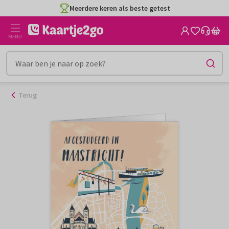
Ga
Meerdere keren als beste getest
naar
de
MENU
inhoud
Terug