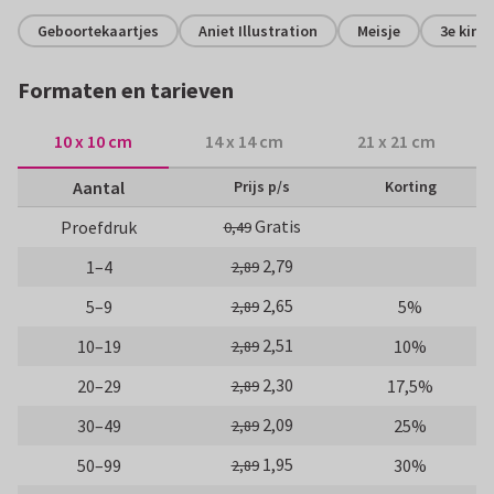
Geboortekaartjes
Aniet Illustration
Meisje
3e kind
Formaten en tarieven
10 x 10 cm
14 x 14 cm
21 x 21 cm
Aantal
Prijs p/s
Korting
Gratis
Proefdruk
0,49
2,79
1–4
2,89
2,65
5–9
5%
2,89
2,51
10–19
10%
2,89
2,30
20–29
17,5%
2,89
2,09
30–49
25%
2,89
1,95
50–99
30%
2,89