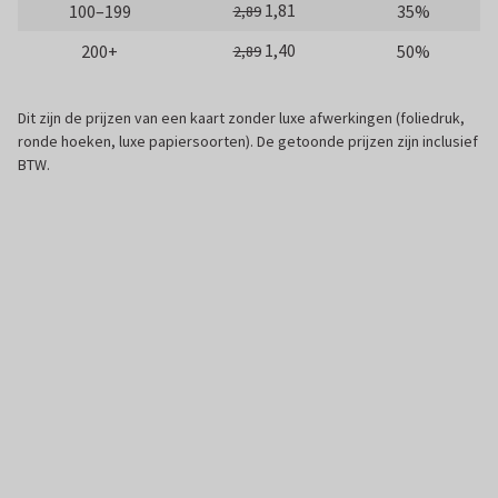
1,81
100–199
35%
2,89
1,40
200+
50%
2,89
Dit zijn de prijzen van een kaart zonder luxe afwerkingen (foliedruk,
ronde hoeken, luxe papiersoorten). De getoonde prijzen zijn inclusief
BTW.