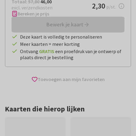
Totaal:
€ 46,00
Totaal:
57,80
46,00
€ 2,30
2,30
per stuk
p/st.
excl. verzendkosten
Bereken je prijs
Bewerk je kaart
Deze kaart is volledig te personaliseren
Meer kaarten = meer korting
Ontvang
GRATIS
een proefdruk van je ontwerp of
plaats direct je bestelling
Toevoegen aan mijn favorieten
Kaarten die hierop lijken