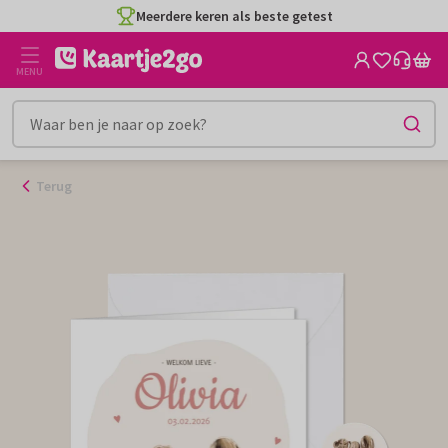
Ga
Meerdere keren als beste getest
naar
de
MENU
inhoud
Terug