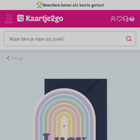
Ga
Meerdere keren als beste getest
naar
de
MENU
inhoud
Terug