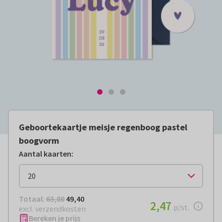
Geboortekaartje meisje regenboog pastel
boogvorm
Aantal kaarten
:
Totaal:
€ 49,40
Totaal:
63,80
49,40
€ 2,47
2,47
per stuk
p/st.
excl. verzendkosten
Bereken je prijs