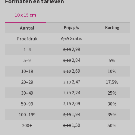
Formaten en tarieven
10 x 15 cm
Aantal
Prijs p/s
Korting
Gratis
Proefdruk
0,49
2,99
1–4
3,19
2,84
5–9
5%
3,19
2,69
10–19
10%
3,19
2,47
20–29
17,5%
3,19
2,24
30–49
25%
3,19
2,09
50–99
30%
3,19
1,94
100–199
35%
3,19
1,50
200+
50%
3,19