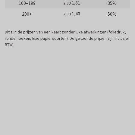
1,81
100–199
35%
2,89
1,40
200+
50%
2,89
Dit zijn de prijzen van een kaart zonder luxe afwerkingen (foliedruk,
ronde hoeken, luxe papiersoorten). De getoonde prijzen zijn inclusief
BTW.