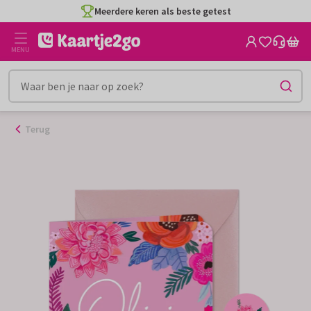
Ga
Meerdere keren als beste getest
naar
de
MENU
inhoud
Terug