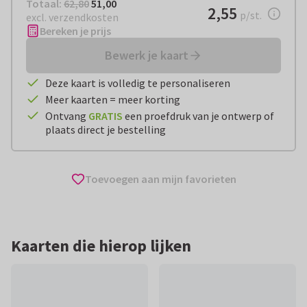
Totaal:
€ 51,00
Totaal:
62,80
51,00
€ 2,55
2,55
per stuk
p/st.
excl. verzendkosten
Bereken je prijs
Bewerk je kaart
Deze kaart is volledig te personaliseren
Meer kaarten = meer korting
Ontvang
GRATIS
een proefdruk van je ontwerp of
plaats direct je bestelling
Toevoegen aan mijn favorieten
Kaarten die hierop lijken