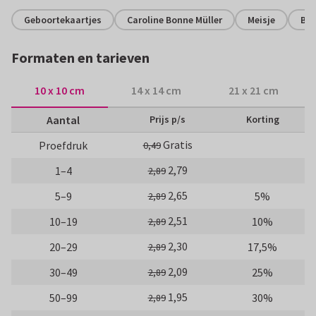
Geboortekaartjes
Caroline Bonne Müller
Meisje
Bl
Formaten en tarieven
10 x 10 cm
14 x 14 cm
21 x 21 cm
Aantal
Prijs p/s
Korting
Gratis
Proefdruk
0,49
2,79
1–4
2,89
2,65
5–9
5%
2,89
2,51
10–19
10%
2,89
2,30
20–29
17,5%
2,89
2,09
30–49
25%
2,89
1,95
50–99
30%
2,89