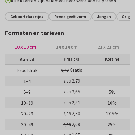
Alle kaarten zijn helemaal naar wens aan te passen
Geboortekaartjes
Renee geeft vorm
Jongen
Origin
Formaten en tarieven
10 x 10 cm
14 x 14 cm
21 x 21 cm
Aantal
Prijs p/s
Korting
Gratis
Proefdruk
0,49
2,79
1–4
2,89
2,65
5–9
5%
2,89
2,51
10–19
10%
2,89
2,30
20–29
17,5%
2,89
2,09
30–49
25%
2,89