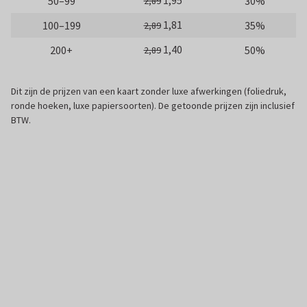
1,95
50–99
30%
2,89
1,81
100–199
35%
2,89
1,40
200+
50%
2,89
Dit zijn de prijzen van een kaart zonder luxe afwerkingen (foliedruk,
ronde hoeken, luxe papiersoorten). De getoonde prijzen zijn inclusief
BTW.