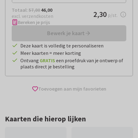
Totaal:
€ 46,00
Totaal:
57,80
46,00
€ 2,30
2,30
per stuk
p/st.
excl. verzendkosten
Bereken je prijs
Bewerk je kaart
Deze kaart is volledig te personaliseren
Meer kaarten = meer korting
Ontvang
GRATIS
een proefdruk van je ontwerp of
plaats direct je bestelling
Toevoegen aan mijn favorieten
Kaarten die hierop lijken