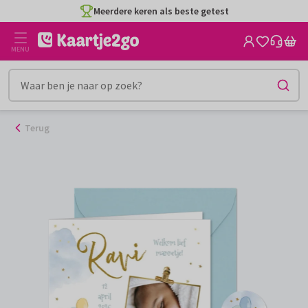
Ga
Meerdere keren als beste getest
naar
de
MENU
inhoud
Terug