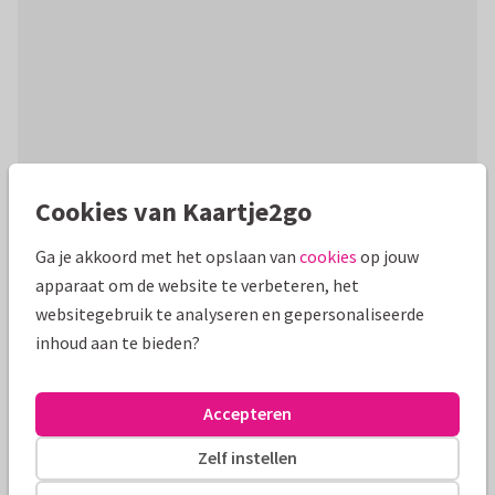
Cookies van Kaartje2go
Productinformatie
Ga je akkoord met het opslaan van
cookies
op jouw
Vrolijke fotokaart met 2 foto's en een illustratie van een
apparaat om de website te verbeteren, het
kerst locomotief vol dierenvriendjes, kerstbomen, kerst
websitegebruik te analyseren en gepersonaliseerde
cadeautjes en confetti!
inhoud aan te bieden?
Alle kaarten zijn helemaal naar wens aan te passen
Accepteren
Fotokaarten
Manique
Zelf instellen
Formaten en tarieven