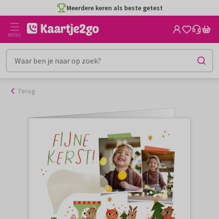
Ga
Meerdere keren als beste getest
naar
de
MENU
inhoud
Terug