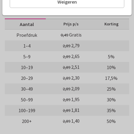
Weigeren
10 x 10 cm
14 x 14 cm
21 x 21 cm
Aantal
Prijs p/s
Korting
Gratis
Proefdruk
0,49
2,79
1–4
2,89
2,65
5–9
5%
2,89
2,51
10–19
10%
2,89
2,30
20–29
17,5%
2,89
2,09
30–49
25%
2,89
1,95
50–99
30%
2,89
1,81
100–199
35%
2,89
1,40
200+
50%
2,89