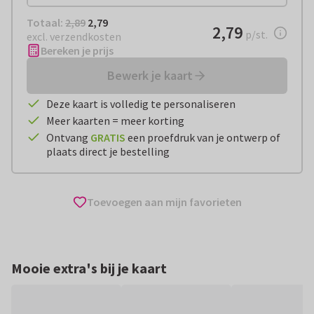
Totaal:
€ 2,79
Totaal:
2,89
2,79
€ 2,79
2,79
per stuk
p/st.
excl. verzendkosten
Bereken je prijs
Bewerk je kaart
Deze kaart is volledig te personaliseren
Meer kaarten = meer korting
Ontvang
GRATIS
een proefdruk van je ontwerp of
plaats direct je bestelling
Toevoegen aan mijn favorieten
Mooie extra's bij je kaart