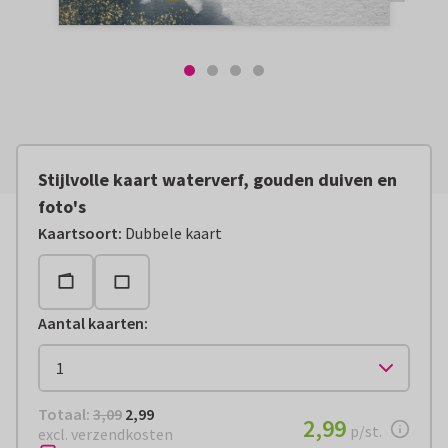
Stijlvolle kaart waterverf, gouden duiven en
foto's
Kaartsoort
:
Dubbele kaart
Aantal kaarten
:
Totaal:
€ 2,99
Totaal:
3,09
2,99
€ 2,99
2,99
per stuk
p/st.
excl. verzendkosten