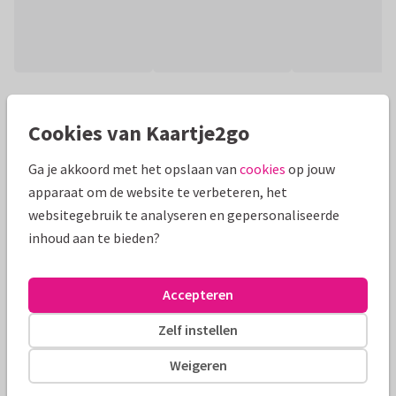
Productinformatie
Cookies van Kaartje2go
Een stijlvolle kaart voor een 60 jarig huwelijk met blauwe
waterverf, goudlook duifjes en spetters (geen goudinkt) en
Ga je akkoord met het opslaan van
cookies
op jouw
ruimte voor foto's.
apparaat om de website te verbeteren, het
websitegebruik te analyseren en gepersonaliseerde
Alle kaarten zijn helemaal naar wens aan te passen
inhoud aan te bieden?
Fotokaarten
AnoukS
Accepteren
Formaten en tarieven
Zelf instellen
10 x 15 cm
15 x 21 cm
21 x 30 cm
Weigeren
Aantal
Prijs p/s
Korting