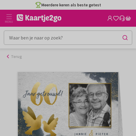
Ga
Meerdere keren als beste getest
naar
de
MENU
inhoud
Terug