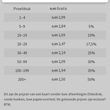
Gratis
Proefdruk
0,49
2,99
1–4
3,09
2,84
5–9
5%
3,09
2,69
10–19
10%
3,09
2,47
20–29
17,5%
3,09
2,24
30–49
25%
3,09
2,09
50–99
30%
3,09
1,94
100–199
35%
3,09
1,50
200+
50%
3,09
Dit zijn de prijzen van een kaart zonder luxe afwerkingen (foliedruk,
ronde hoeken, luxe papiersoorten). De getoonde prijzen zijn inclusief
BTW.