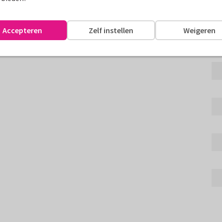
waterverf, hartjes en ruimte
Accepteren
Zelf instellen
Weigeren
assen