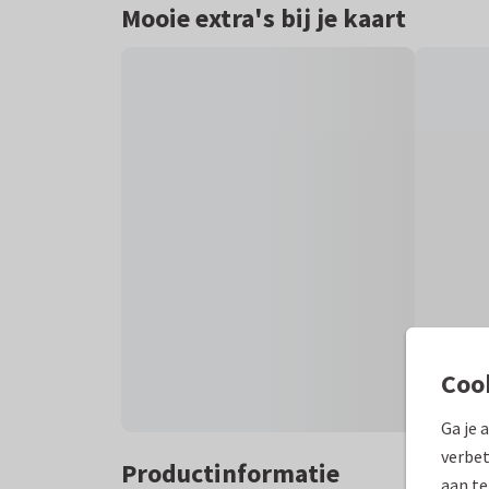
Mooie extra's bij je kaart
Coo
Ga je 
verbet
Productinformatie
aan te