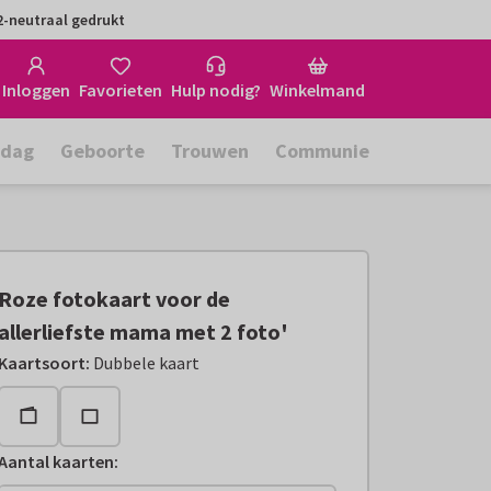
-neutraal gedrukt
Inloggen
Favorieten
Hulp nodig?
Winkelmand
rdag
Geboorte
Trouwen
Communie
Roze fotokaart voor de
allerliefste mama met 2 foto'
Kaartsoort
:
Dubbele kaart
Aantal kaarten
: