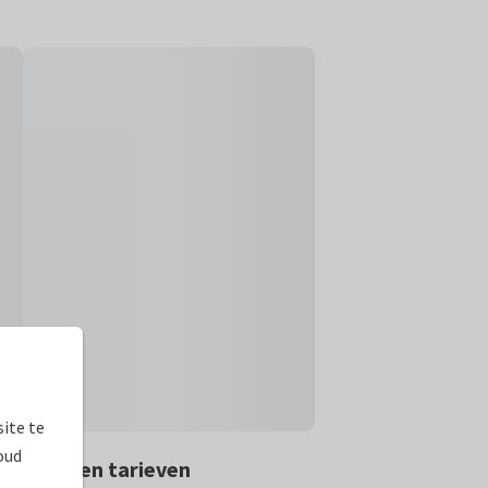
ite te
oud
rmaten en tarieven