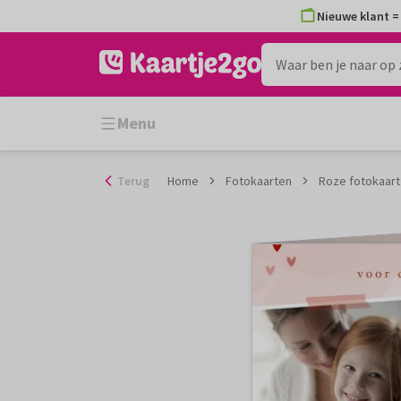
Ga
Nieuwe klant = 
naar
de
inhoud
Menu
Terug
Home
Fotokaarten
Roze fotokaart 