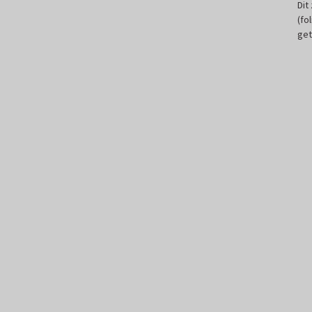
Dit
(fo
get