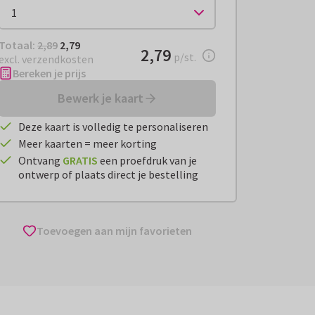
Totaal:
€ 2,79
Totaal:
2,89
2,79
€ 2,79
2,79
per stuk
p/st.
excl. verzendkosten
Bereken je prijs
Bewerk je kaart
Deze kaart is volledig te personaliseren
Meer kaarten = meer korting
Ontvang
GRATIS
een proefdruk van je
ontwerp of plaats direct je bestelling
Toevoegen aan mijn favorieten