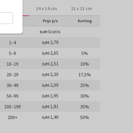
10 x 10 cm
14 x 14 cm
21 x 21 cm
Aantal
Prijs p/s
Korting
Gratis
Proefdruk
0,49
2,79
1–4
2,89
2,65
5–9
5%
2,89
2,51
10–19
10%
2,89
2,30
20–29
17,5%
2,89
2,09
30–49
25%
2,89
1,95
50–99
30%
2,89
1,81
100–199
35%
2,89
1,40
200+
50%
2,89