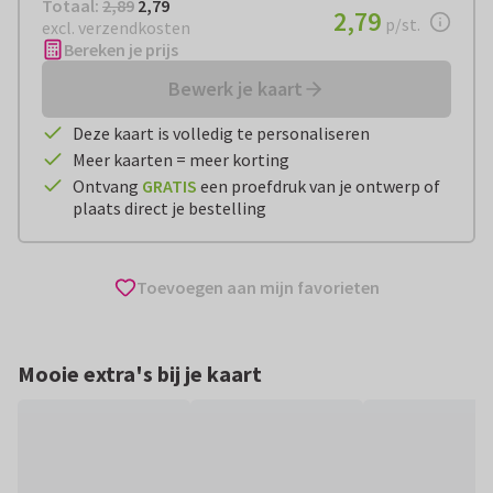
Totaal:
€ 2,79
Totaal:
2,89
2,79
€ 2,79
2,79
per stuk
p/st.
excl. verzendkosten
Bereken je prijs
Bewerk je kaart
Deze kaart is volledig te personaliseren
Meer kaarten = meer korting
Ontvang
GRATIS
een proefdruk van je ontwerp of
plaats direct je bestelling
Toevoegen aan mijn favorieten
Mooie extra's bij je kaart