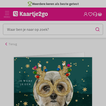
Ga
Meerdere keren als beste getest
naar
de
MENU
inhoud
Terug