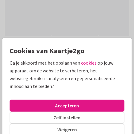
Productinformatie
Cookies van Kaartje2go
Vrolijke foto kerst kaart met een humoristische bril met
Ga je akkoord met het opslaan van
cookies
op jouw
gewei van rendier. Voeg een foto van jouw hond of kat toe
apparaat om de website te verbeteren, het
om de kaart persoonlijk te maken.
websitegebruik te analyseren en gepersonaliseerde
inhoud aan te bieden?
Alle kaarten zijn helemaal naar wens aan te passen
Fotokaarten
Renee geeft vorm
Accepteren
Zelf instellen
Formaten en tarieven
Weigeren
10 x 10 cm
14 x 14 cm
21 x 21 cm