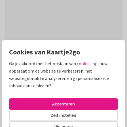
Cookies van Kaartje2go
Productinformatie
Stuur vrienden en/of familie een vakantiegroet vanaf jullie
Ga je akkoord met het opslaan van
cookies
op jouw
vakantiebestemming met dit hippe en persoonlijke
apparaat om de website te verbeteren, het
fotocollage kaartje.
websitegebruik te analyseren en gepersonaliseerde
inhoud aan te bieden?
Alle kaarten zijn helemaal naar wens aan te passen
Accepteren
Fotokaarten
Paperhugs - by Lidy
Zelf instellen
Formaten en tarieven
Weigeren