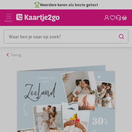
Ga
Meerdere keren als beste getest
naar
de
MENU
inhoud
Terug