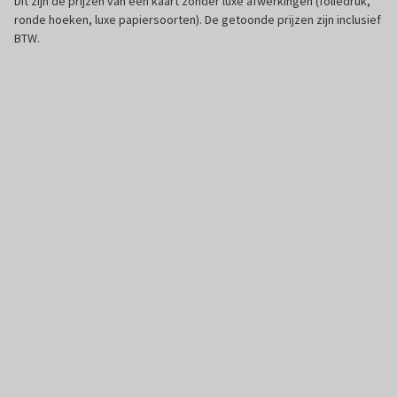
Dit zijn de prijzen van een kaart zonder luxe afwerkingen (foliedruk,
ronde hoeken, luxe papiersoorten). De getoonde prijzen zijn inclusief
BTW.