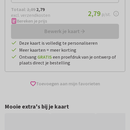
Totaal:
€ 2,79
Totaal:
2,89
2,79
€ 2,79
2,79
per stuk
p/st.
excl. verzendkosten
Bereken je prijs
Bewerk je kaart
Deze kaart is volledig te personaliseren
Meer kaarten = meer korting
Ontvang
GRATIS
een proefdruk van je ontwerp of
plaats direct je bestelling
Toevoegen aan mijn favorieten
Mooie extra's bij je kaart