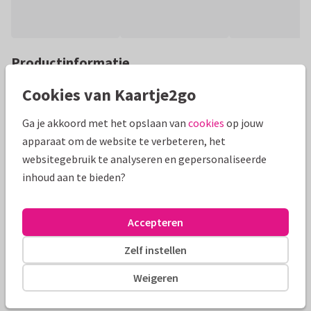
Productinformatie
Laat iemand weten dat je aan hem of haar denkt met deze
Cookies van Kaartje2go
stijlvolle Knuffel kaart. Met een eigen foto.. Met goudlook
Ga je akkoord met het opslaan van
cookies
op jouw
omhelzing hart
apparaat om de website te verbeteren, het
Alle kaarten zijn helemaal naar wens aan te passen
websitegebruik te analyseren en gepersonaliseerde
inhoud aan te bieden?
Fotokaarten
ilse
Accepteren
Formaten en tarieven
Zelf instellen
10 x 15 cm
15 x 21 cm
21 x 30 cm
Weigeren
Aantal
Prijs p/s
Korting