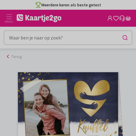
Ga
Meerdere keren als beste getest
naar
de
MENU
inhoud
Terug