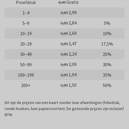
Gratis
Proefdruk
0,49
2,99
1–4
3,09
2,84
5–9
5%
3,09
2,69
10–19
10%
3,09
2,47
20–29
17,5%
3,09
2,24
30–49
25%
3,09
2,09
50–99
30%
3,09
1,94
100–199
35%
3,09
1,50
200+
50%
3,09
Dit zijn de prijzen van een kaart zonder luxe afwerkingen (foliedruk,
ronde hoeken, luxe papiersoorten). De getoonde prijzen zijn inclusief
BTW.