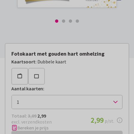
Fotokaart met gouden hart omhelzing
Kaartsoort
:
Dubbele kaart
Aantal kaarten
:
Totaal:
€ 2,99
Totaal:
3,09
2,99
€ 2,99
2,99
per stuk
p/st.
excl. verzendkosten
Bereken je prijs