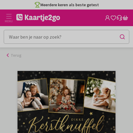
Ga
Meerdere keren als beste getest
naar
de
MENU
inhoud
Terug