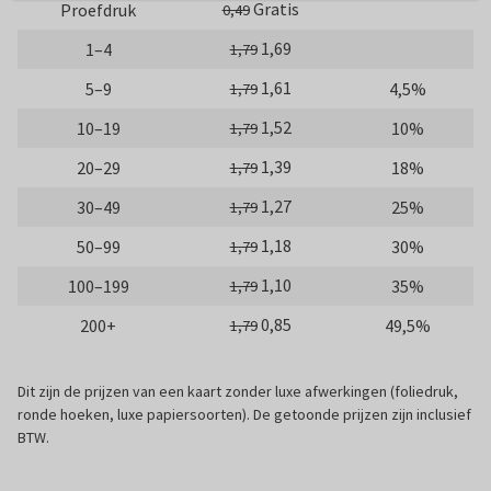
Gratis
Proefdruk
0,49
1,69
1–4
1,79
1,61
5–9
4,5%
1,79
1,52
10–19
10%
1,79
1,39
20–29
18%
1,79
1,27
30–49
25%
1,79
1,18
50–99
30%
1,79
1,10
100–199
35%
1,79
0,85
200+
49,5%
1,79
Dit zijn de prijzen van een kaart zonder luxe afwerkingen (foliedruk,
ronde hoeken, luxe papiersoorten). De getoonde prijzen zijn inclusief
BTW.