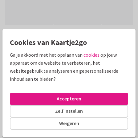
Productinformatie
Cookies van Kaartje2go
Een persoonlijk fotokaartje voor kerst met eigen foto's,
Ga je akkoord met het opslaan van
cookies
op jouw
gouden sterretjes en dikke kerstknuffel!
apparaat om de website te verbeteren, het
Alle kaarten zijn helemaal naar wens aan te passen
websitegebruik te analyseren en gepersonaliseerde
inhoud aan te bieden?
Fotokaarten
Paperhugs - by Lidy
Accepteren
Formaten en tarieven
Zelf instellen
10 x 15 cm
15 x 21 cm
21 x 30 cm
Weigeren
Aantal
Prijs p/s
Korting