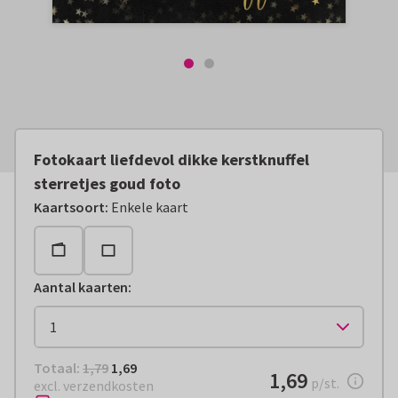
Fotokaart liefdevol dikke kerstknuffel
sterretjes goud foto
Kaartsoort
:
Enkele kaart
Aantal kaarten
:
Totaal:
€ 1,69
Totaal:
1,79
1,69
€ 1,69
1,69
per stuk
p/st.
excl. verzendkosten