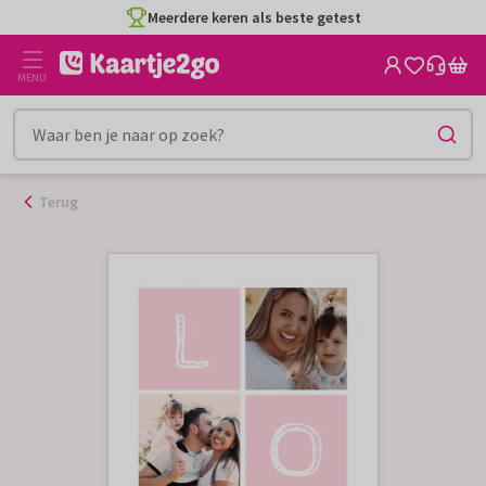
Ga
Meerdere keren als beste getest
naar
de
MENU
inhoud
Terug