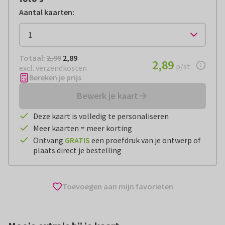
Aantal kaarten
:
Totaal:
€ 2,89
Totaal:
2,99
2,89
€ 2,89
2,89
per stuk
p/st.
excl. verzendkosten
Bereken je prijs
Bewerk je kaart
Deze kaart is volledig te personaliseren
Meer kaarten = meer korting
Ontvang
GRATIS
een proefdruk van je ontwerp of
plaats direct je bestelling
Toevoegen aan mijn favorieten