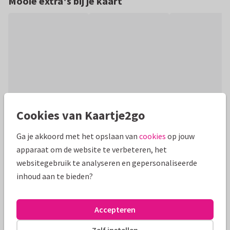
Mooie extra's bij je kaart
Cookies van Kaartje2go
Productinformatie
Ga je akkoord met het opslaan van
cookies
op jouw
apparaat om de website te verbeteren, het
Trendy langwerpige fotokaart met letters en foto's. Pas
websitegebruik te analyseren en gepersonaliseerde
deze kaart aan door je eigen foto's toe te voegen en de
inhoud aan te bieden?
achtergrondkleur te veranderen.
Alle kaarten zijn helemaal naar wens aan te passen
Accepteren
Zelf instellen