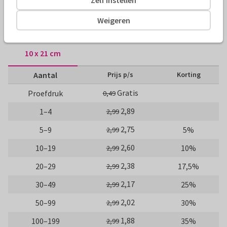
Fotokaarten
Manique
Weigeren
Formaten en tarieven
10 x 21 cm
Aantal
Prijs p/s
Korting
Gratis
Proefdruk
0,49
2,89
1–4
2,99
2,75
5–9
5%
2,99
2,60
10–19
10%
2,99
2,38
20–29
17,5%
2,99
2,17
30–49
25%
2,99
2,02
50–99
30%
2,99
1,88
100–199
35%
2,99