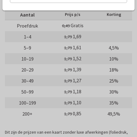
10 x 15 cm
15 x 21 cm
21 x 30 cm
Aantal
Prijs p/s
Korting
Gratis
Proefdruk
0,49
1,69
1–4
1,79
1,61
5–9
4,5%
1,79
1,52
10–19
10%
1,79
1,39
20–29
18%
1,79
1,27
30–49
25%
1,79
1,18
50–99
30%
1,79
1,10
100–199
35%
1,79
0,85
200+
49,5%
1,79
Dit zijn de prijzen van een kaart zonder luxe afwerkingen (foliedruk,