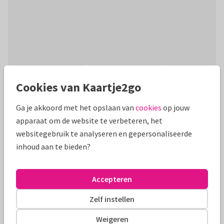
Productinformatie
Cookies van Kaartje2go
Leuke fotokaart met travel quotes en 10 foto's! Verander de
Ga je akkoord met het opslaan van
cookies
op jouw
achtergrondkleur om de vlakjes een andere kleur te geven of
apparaat om de website te verbeteren, het
verander de quotes!
websitegebruik te analyseren en gepersonaliseerde
inhoud aan te bieden?
Alle kaarten zijn helemaal naar wens aan te passen
Fotokaarten
Manique
Accepteren
Zelf instellen
Formaten en tarieven
Weigeren