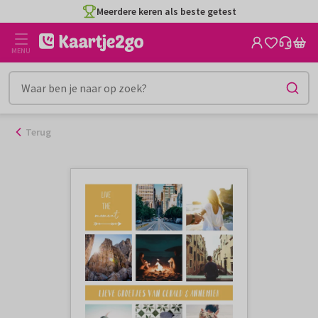
Ga
Meerdere keren als beste getest
naar
de
MENU
inhoud
Terug