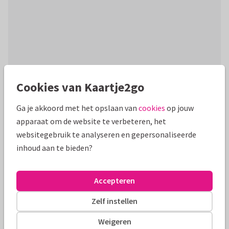
Cookies van Kaartje2go
Productinformatie
Ga je akkoord met het opslaan van
cookies
op jouw
Hippe kaart met fotocollage in de vorm van een hartje op
apparaat om de website te verbeteren, het
een krijtbord achtergrond. Persoonlijk met eigen foto's!
websitegebruik te analyseren en gepersonaliseerde
inhoud aan te bieden?
Alle kaarten zijn helemaal naar wens aan te passen
Fotokaarten
Paperhugs - by Lidy
Accepteren
Zelf instellen
Formaten en tarieven
Weigeren
10 x 10 cm
14 x 14 cm
21 x 21 cm