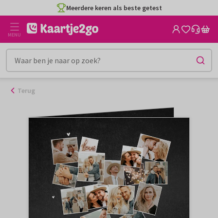
Ga
Meerdere keren als beste getest
naar
de
MENU
inhoud
Terug