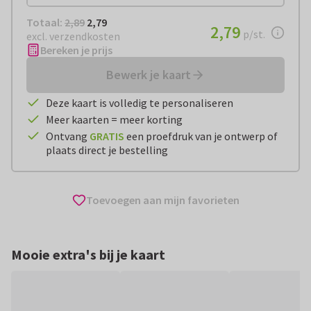
Totaal:
€ 2,79
Totaal:
2,89
2,79
€ 2,79
2,79
per stuk
p/st.
excl. verzendkosten
Bereken je prijs
Bewerk je kaart
Deze kaart is volledig te personaliseren
Meer kaarten = meer korting
Ontvang
GRATIS
een proefdruk van je ontwerp of
plaats direct je bestelling
Toevoegen aan mijn favorieten
Mooie extra's bij je kaart