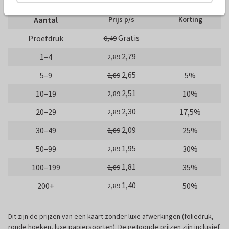
Aantal
Prijs p/s
Korting
Gratis
Proefdruk
0,49
2,79
1–4
2,89
2,65
5–9
5%
2,89
2,51
10–19
10%
2,89
2,30
20–29
17,5%
2,89
2,09
30–49
25%
2,89
1,95
50–99
30%
2,89
1,81
100–199
35%
2,89
1,40
200+
50%
2,89
Dit zijn de prijzen van een kaart zonder luxe afwerkingen (foliedruk,
ronde hoeken, luxe papiersoorten). De getoonde prijzen zijn inclusief