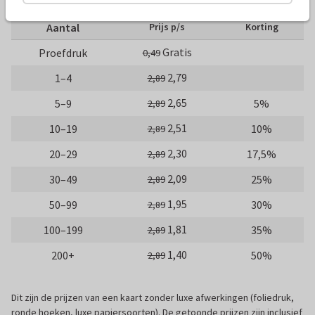
Aantal
Prijs p/s
Korting
Gratis
Proefdruk
0,49
2,79
1–4
2,89
2,65
5–9
5%
2,89
2,51
10–19
10%
2,89
2,30
20–29
17,5%
2,89
2,09
30–49
25%
2,89
1,95
50–99
30%
2,89
1,81
100–199
35%
2,89
1,40
200+
50%
2,89
Dit zijn de prijzen van een kaart zonder luxe afwerkingen (foliedruk,
ronde hoeken, luxe papiersoorten). De getoonde prijzen zijn inclusief