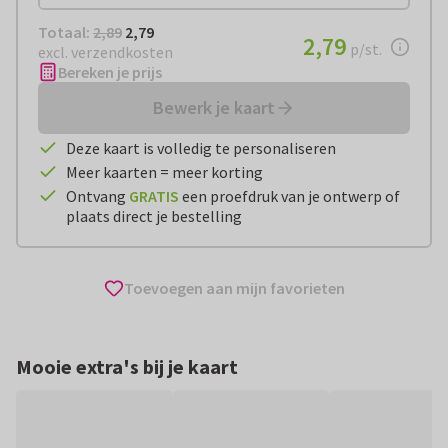
Totaal:
€ 2,79
Totaal:
2,89
2,79
€ 2,79
2,79
per stuk
p/st.
excl. verzendkosten
Bereken je prijs
Bewerk je kaart
Deze kaart is volledig te personaliseren
Meer kaarten = meer korting
Ontvang
GRATIS
een proefdruk van je ontwerp of
plaats direct je bestelling
Toevoegen aan mijn favorieten
Mooie extra's bij je kaart