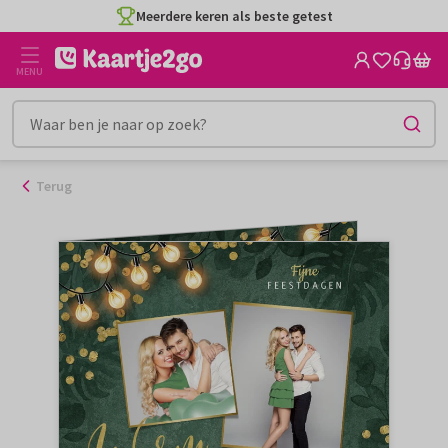
Ga
Meerdere keren als beste getest
naar
de
MENU
inhoud
Terug