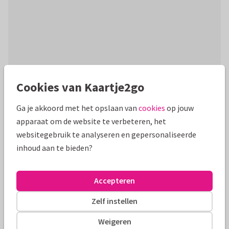
Cookies van Kaartje2go
Productinformatie
Ga je akkoord met het opslaan van
cookies
op jouw
Een stijlvolle trendy kaart met kerstlampjes, gouden
apparaat om de website te verbeteren, het
confetti en eigen foto's!
websitegebruik te analyseren en gepersonaliseerde
inhoud aan te bieden?
Alle kaarten zijn helemaal naar wens aan te passen
Fotokaarten
Paperhugs - by Lidy
Accepteren
Zelf instellen
Formaten en tarieven
Weigeren
10 x 10 cm
14 x 14 cm
21 x 21 cm