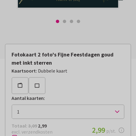
Fotokaart 2 foto's Fijne Feestdagen goud
met inkt sterren
Kaartsoort
:
Dubbele kaart
Aantal kaarten
:
Totaal:
€ 2,99
Totaal:
3,09
2,99
€ 2,99
2,99
per stuk
p/st.
excl. verzendkosten