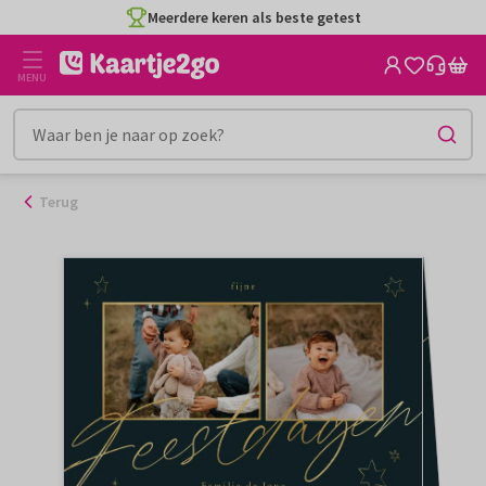
Ga
Meerdere keren als beste getest
naar
de
MENU
inhoud
Terug