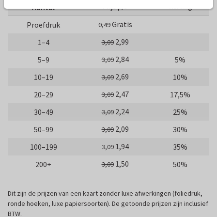
Aantal
Prijs p/s
Korting
Gratis
Proefdruk
0,49
2,99
1–4
3,09
2,84
5–9
5%
3,09
2,69
10–19
10%
3,09
2,47
20–29
17,5%
3,09
2,24
30–49
25%
3,09
2,09
50–99
30%
3,09
1,94
100–199
35%
3,09
1,50
200+
50%
3,09
Dit zijn de prijzen van een kaart zonder luxe afwerkingen (foliedruk,
ronde hoeken, luxe papiersoorten). De getoonde prijzen zijn inclusief
BTW.