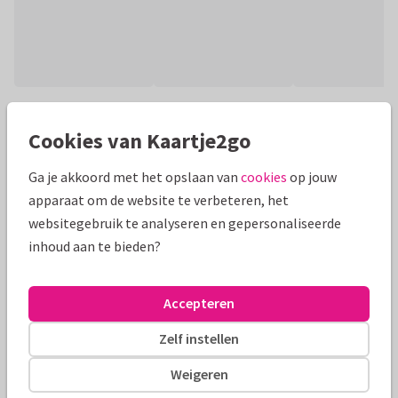
Productinformatie
Cookies van Kaartje2go
Stijlvolle, simpele fotokaart met een handgeschreven 'Fijne
Feestdagen' en handgetekende sterren in goud accent. De
Ga je akkoord met het opslaan van
cookies
op jouw
kleur is aanpasbaar.
apparaat om de website te verbeteren, het
websitegebruik te analyseren en gepersonaliseerde
Alle kaarten zijn helemaal naar wens aan te passen
inhoud aan te bieden?
Fotokaarten
Manique
Accepteren
Formaten en tarieven
Zelf instellen
10 x 15 cm
15 x 21 cm
21 x 30 cm
Weigeren