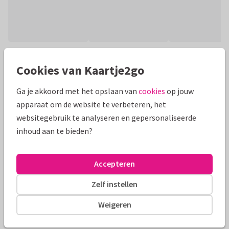
Productinformatie
Cookies van Kaartje2go
Stijlvolle grafische vaderdagkaart of verjaardagskaart met
Ga je akkoord met het opslaan van
cookies
op jouw
cadeaubon in groene kleuren en eigen foto's!
apparaat om de website te verbeteren, het
Alle kaarten zijn helemaal naar wens aan te passen
websitegebruik te analyseren en gepersonaliseerde
inhoud aan te bieden?
Fotokaarten
Paperhugs - by Lidy
Accepteren
Formaten en tarieven
Zelf instellen
10 x 15 cm
15 x 21 cm
21 x 30 cm
Weigeren
Aantal
Prijs p/s
Korting