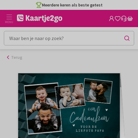
Ga
Meerdere keren als beste getest
naar
de
MENU
inhoud
Terug