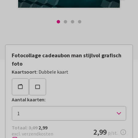
Fotocollage cadeaubon man stijlvol grafisch
foto
Kaartsoort
:
Dubbele kaart
Aantal kaarten
:
Totaal:
€ 2,99
Totaal:
3,09
2,99
€ 2,99
2,99
per stuk
p/st.
excl. verzendkosten