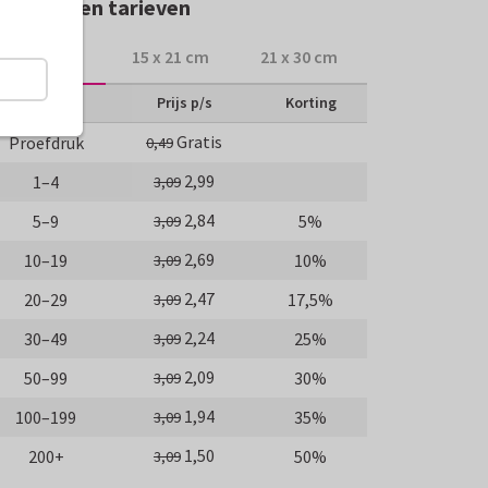
rmaten en tarieven
10 x 15 cm
15 x 21 cm
21 x 30 cm
Aantal
Prijs p/s
Korting
Gratis
Proefdruk
0,49
2,99
1–4
3,09
2,84
5–9
5%
3,09
2,69
10–19
10%
3,09
2,47
20–29
17,5%
3,09
2,24
30–49
25%
3,09
2,09
50–99
30%
3,09
1,94
100–199
35%
3,09
1,50
200+
50%
3,09