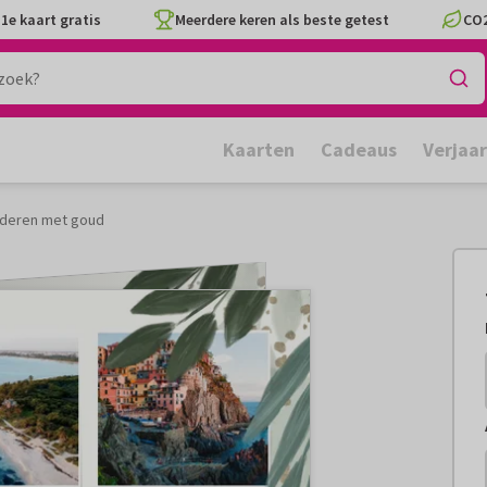
1e kaart gratis
Meerdere keren als beste getest
CO2
Kaarten
Cadeaus
Verjaa
aderen met goud