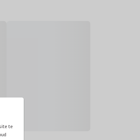
ite te
oud