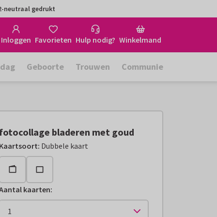
-neutraal gedrukt
Inloggen
Favorieten
Hulp nodig?
Winkelmand
rdag
Geboorte
Trouwen
Communie
fotocollage bladeren met goud
Kaartsoort
:
Dubbele kaart
Aantal kaarten
: