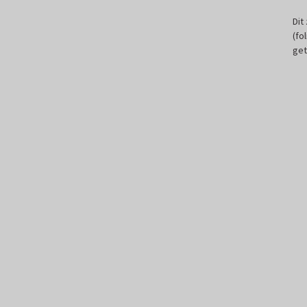
Dit
(fo
get