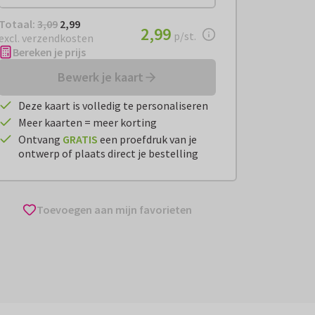
Totaal:
€ 2,99
Totaal:
3,09
2,99
€ 2,99
2,99
per stuk
p/st.
excl. verzendkosten
Bereken je prijs
Bewerk je kaart
Deze kaart is volledig te personaliseren
Meer kaarten = meer korting
Ontvang
GRATIS
een proefdruk van je
ontwerp of plaats direct je bestelling
Toevoegen aan mijn favorieten