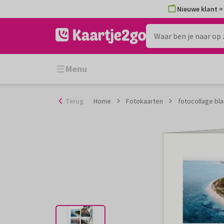
Ga
Nieuwe klant = 
naar
de
inhoud
Menu
Terug
Home
Fotokaarten
fotocollage bl