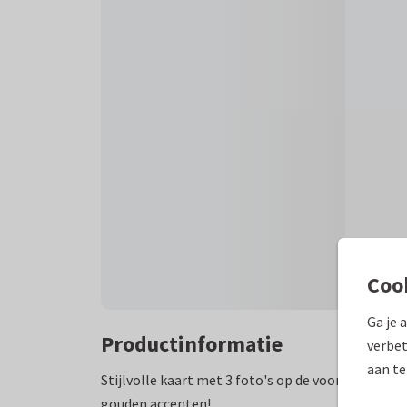
Coo
Ga je 
Productinformatie
verbet
aan te
Stijlvolle kaart met 3 foto's op de voorkant en e
gouden accenten!