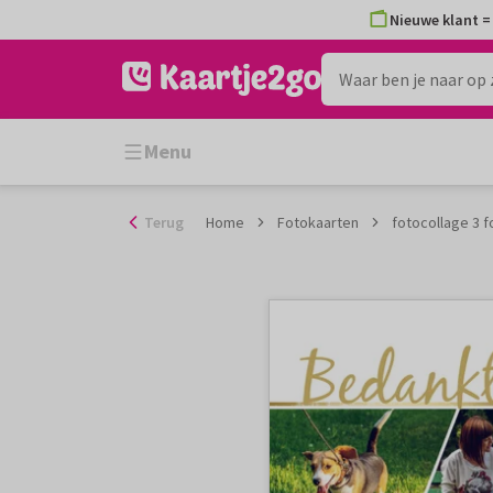
Ga
Nieuwe klant = 
naar
de
inhoud
Menu
Terug
Home
Fotokaarten
fotocollage 3 