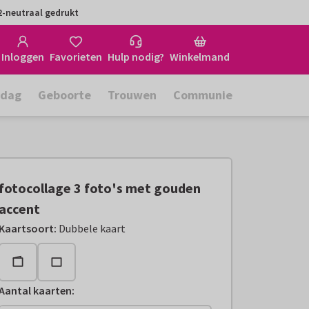
-neutraal gedrukt
Inloggen
Favorieten
Hulp nodig?
Winkelmand
rdag
Geboorte
Trouwen
Communie
fotocollage 3 foto's met gouden
accent
Kaartsoort
:
Dubbele kaart
Aantal kaarten
: