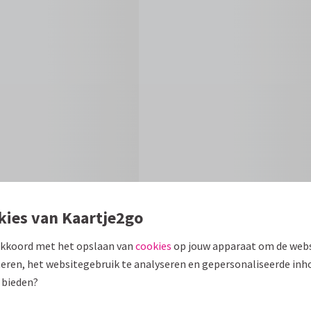
kies van Kaartje2go
akkoord met het opslaan van
cookies
op jouw apparaat om de webs
Formaten en
eren, het websitegebruik te analyseren en gepersonaliseerde inh
 bieden?
en aanpasbare tekst. Met leuke
10 x 15 cm