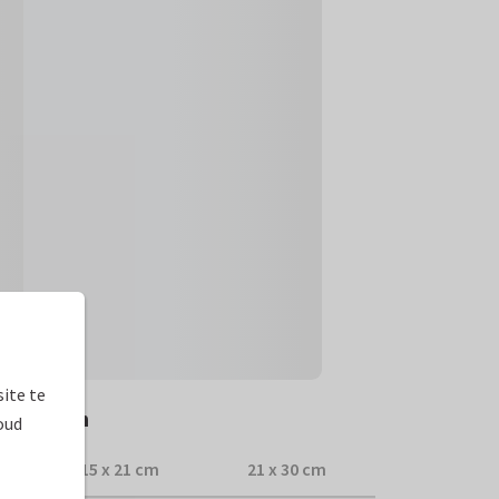
ite te
 tarieven
oud
15 x 21 cm
21 x 30 cm