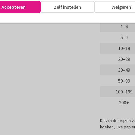
Aantal
Accepteren
Zelf instellen
Weigeren
assen
Proefdruk
1–4
5–9
10–19
20–29
30–49
50–99
100–199
200+
Dit zijn de prijzen
hoeken, luxe papier