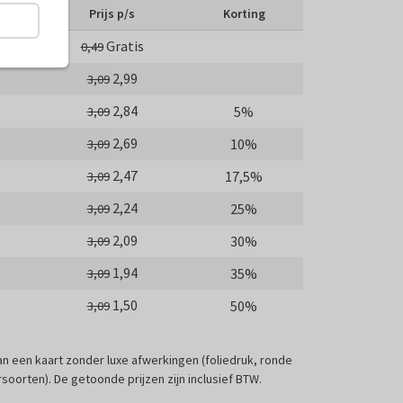
Prijs p/s
Korting
Gratis
0,49
2,99
3,09
2,84
5%
3,09
2,69
10%
3,09
2,47
17,5%
3,09
2,24
25%
3,09
2,09
30%
3,09
1,94
35%
3,09
1,50
50%
3,09
 van een kaart zonder luxe afwerkingen (foliedruk, ronde
soorten). De getoonde prijzen zijn inclusief BTW.