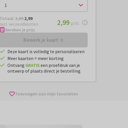
Totaal:
€ 2,99
Totaal:
3,09
2,99
€ 2,99
2,99
per stuk
p/st.
excl. verzendkosten
Bereken je prijs
Bewerk je kaart
Deze kaart is volledig te personaliseren
Meer kaarten = meer korting
Ontvang
GRATIS
een proefdruk van je
ontwerp of plaats direct je bestelling
Toevoegen aan mijn favorieten