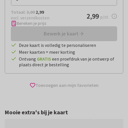
Totaal:
€ 2,99
Totaal:
3,09
2,99
€ 2,99
2,99
per stuk
p/st.
excl. verzendkosten
Bereken je prijs
Bewerk je kaart
Deze kaart is volledig te personaliseren
Meer kaarten = meer korting
Ontvang
GRATIS
een proefdruk van je ontwerp of
plaats direct je bestelling
Toevoegen aan mijn favorieten
Mooie extra's bij je kaart