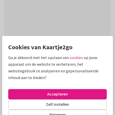
Cookies van Kaartje2go
Productinformatie
Ga je akkoord met het opslaan van
cookies
op jouw
Rood kerstkaartje met eigen foto en gouden letters XMAS
apparaat om de website te verbeteren, het
op een rood geschilderde achtergrond.
websitegebruik te analyseren en gepersonaliseerde
inhoud aan te bieden?
Alle kaarten zijn helemaal naar wens aan te passen
Accepteren
Fotokaarten
Paperhugs - by Lidy
Zelf instellen
Formaten en tarieven
Weigeren