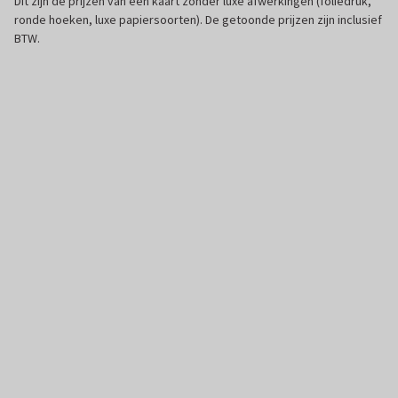
Dit zijn de prijzen van een kaart zonder luxe afwerkingen (foliedruk,
ronde hoeken, luxe papiersoorten). De getoonde prijzen zijn inclusief
BTW.