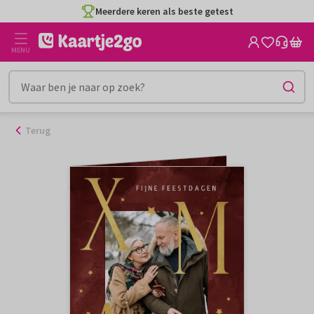
Ga
Meerdere keren als beste getest
naar
de
MENU
inhoud
Terug