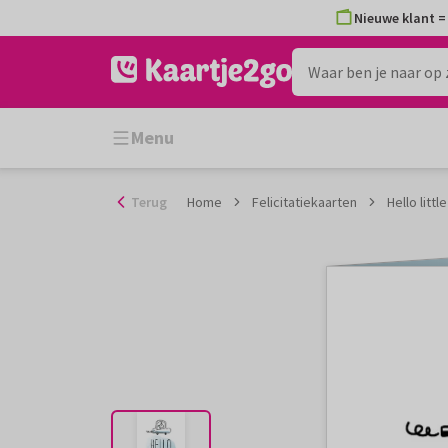
Ga
Nieuwe klant = 
naar
de
inhoud
Menu
Terug
Home
Felicitatiekaarten
Hello lit