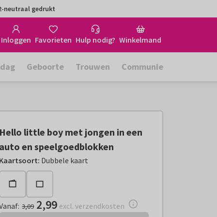
-neutraal gedrukt
Inloggen
Favorieten
Hulp nodig?
Winkelmand
rdag
Geboorte
Trouwen
Communie
Hello little boy met jongen in een
auto en speelgoedblokken
Vanaf:
€ 2,99
excl. verzendkosten
Kaartsoort
:
Dubbele kaart
2,99
Vanaf
:
excl. verzendkosten
3,09