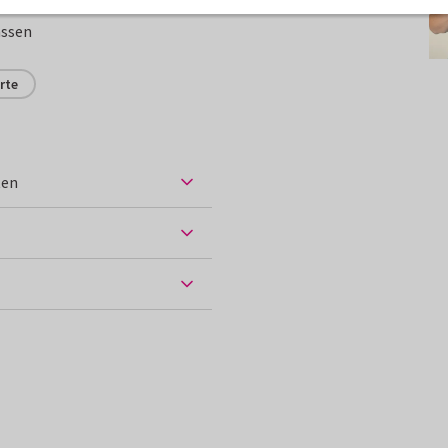
assen
rte
ten