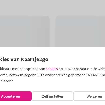
kies van Kaartje2go
akkoord met het opslaan van
cookies
op jouw apparaat om de webs
eren, het websitegebruik te analyseren en gepersonaliseerde inh
 bieden?
F
. Zwart wit getekende
Accepteren
Zelf instellen
Weigeren
s in speelblokken vormen "boy".