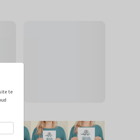
ite te
oud
ormaten