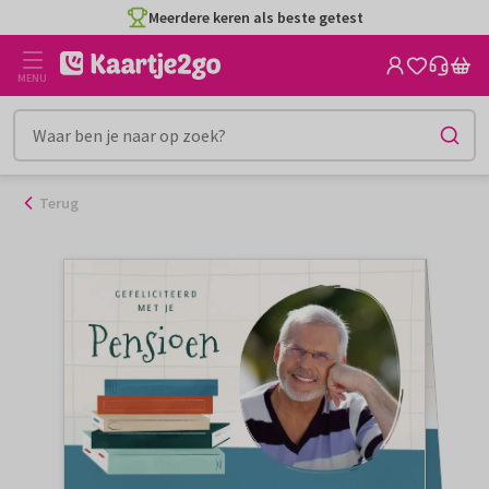
Ga
Meerdere keren als beste getest
naar
de
MENU
inhoud
Terug