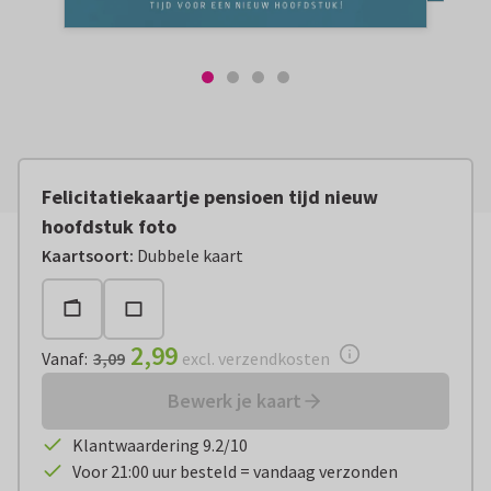
Felicitatiekaartje pensioen tijd nieuw
hoofdstuk foto
Vanaf:
€ 2,99
excl. verzendkosten
Kaartsoort
:
Dubbele kaart
2,99
Vanaf
:
3,09
excl. verzendkosten
Bewerk je kaart
Klantwaardering 9.2/10
Voor 21:00 uur besteld = vandaag verzonden