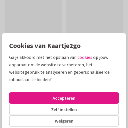
Cookies van Kaartje2go
Ga je akkoord met het opslaan van
cookies
op jouw
apparaat om de website te verbeteren, het
Productinformatie
websitegebruik te analyseren en gepersonaliseerde
inhoud aan te bieden?
Felicitatiekaartje met foto voor iemand die met pensioen
gaat. In groen/blauwe tinten en met een stapel boeken, tijd
voor een nieuw hoofdstuk!
Accepteren
Zelf instellen
Alle kaarten zijn helemaal naar wens aan te passen
Weigeren
Felicitatiekaarten
Tirza
Pensioen