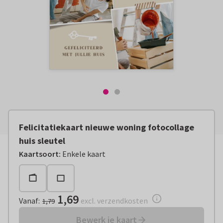
Felicitatiekaart nieuwe woning fotocollage
huis sleutel
Vanaf:
€ 1,69
excl. verzendkosten
Kaartsoort
:
Enkele kaart
1,69
Vanaf
:
excl. verzendkosten
1,79
Bewerk je kaart