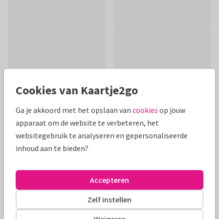
Cookies van Kaartje2go
Ga je akkoord met het opslaan van
cookies
op jouw
apparaat om de website te verbeteren, het
websitegebruik te analyseren en gepersonaliseerde
inhoud aan te bieden?
Productinformatie
Een hip felicitatiekaartje met eigen foto's van de
Accepteren
verbouwing, verhuizing of het nieuwe huis.
Zelf instellen
Alle kaarten zijn helemaal naar wens aan te passen
Weigeren