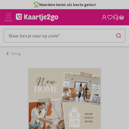
Ga
Meerdere keren als beste getest
naar
de
MENU
inhoud
Terug