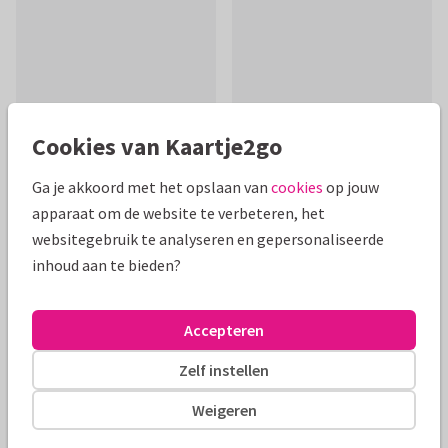
Cookies van Kaartje2go
Ga je akkoord met het opslaan van
cookies
op jouw
apparaat om de website te verbeteren, het
websitegebruik te analyseren en gepersonaliseerde
Productinformatie
inhoud aan te bieden?
Hippe en stijlvolle kaart met goudaccenten, huisjes, hartjes
en sleutels op een trendy groene achtergrond.
Accepteren
Alle kaarten zijn helemaal naar wens aan te passen
Zelf instellen
Weigeren
Felicitatiekaarten
Paperhugs - by Lidy
Nieuwe woning