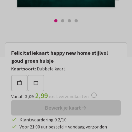
Felicitatiekaart happy new home stijlvol
goud groen huisje
Vanaf:
€ 2,99
excl. verzendkosten
Kaartsoort
:
Dubbele kaart
2,99
Vanaf
:
3,09
excl. verzendkosten
Bewerk je kaart
Klantwaardering 9.2/10
Voor 21:00 uur besteld = vandaag verzonden