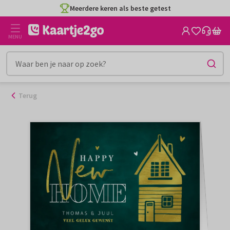
Ga
Meerdere keren als beste getest
naar
de
MENU
inhoud
Terug