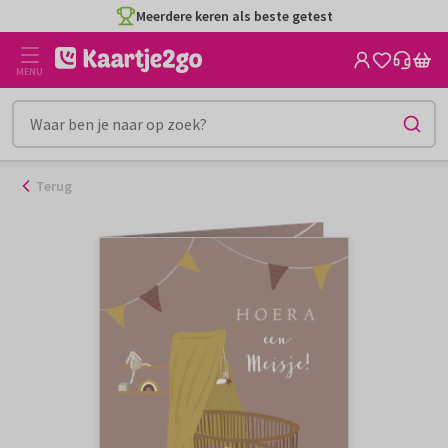
Ga
Meerdere keren als beste getest
naar
de
MENU
inhoud
Terug