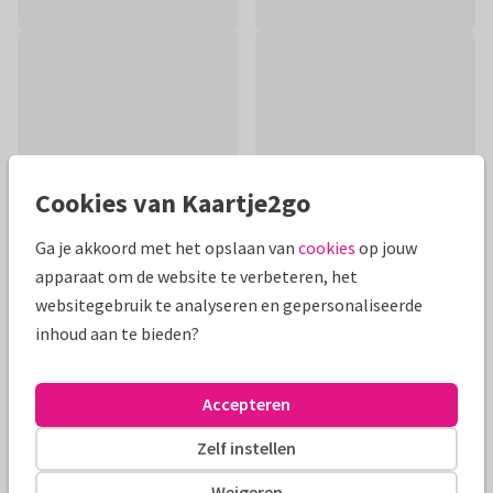
Cookies van Kaartje2go
Ga je akkoord met het opslaan van
cookies
op jouw
apparaat om de website te verbeteren, het
websitegebruik te analyseren en gepersonaliseerde
Productinformatie
inhoud aan te bieden?
Felicitatiekaartje voor de geboorte van een meisje. Er staat
een wiegje op met slingers. Binnenzijde bevat hetzelfde
Accepteren
wiegje en een knuffelschaapje.
Zelf instellen
Alle kaarten zijn helemaal naar wens aan te passen
Weigeren