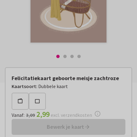
Felicitatiekaart geboorte meisje zachtroze
Vanaf:
€ 2,99
excl. verzendkosten
Kaartsoort
:
Dubbele kaart
2,99
Vanaf
:
3,09
excl. verzendkosten
Bewerk je kaart